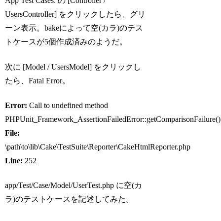
App Test Cases: の [Controller /
UsersController] をクリックしたら、グリ
ーン表示。bakeによって空(カラ)のテス
トケースが5個作成済みのようだ。
次に [Model / UsersModel] をクリックし
たら、Fatal Error。
Error:
Call to undefined method
PHPUnit_Framework_AssertionFailedError::getComparisonFailure()
File:
\path\to\lib\Cake\TestSuite\Reporter\CakeHtmlReporter.php
Line:
252
app/Test/Case/Model/UserTest.php に空(カ
ラ)のテストケースを記述してみた。