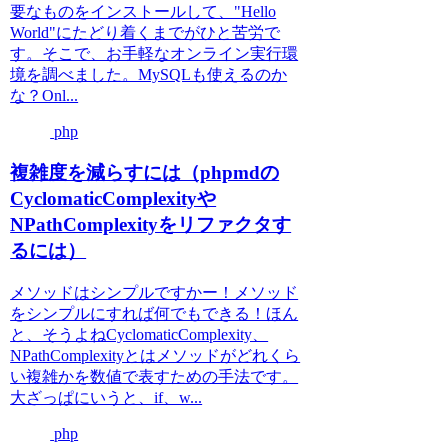
要なものをインストールして、"Hello
World"にたどり着くまでがひと苦労で
す。そこで、お手軽なオンライン実行環
境を調べました。MySQLも使えるのか
な？Onl...
php
複雑度を減らすには（phpmdの
CyclomaticComplexityや
NPathComplexityをリファクタす
るには）
メソッドはシンプルですかー！メソッド
をシンプルにすれば何でもできる！ほん
と、そうよねCyclomaticComplexity、
NPathComplexityとはメソッドがどれくら
い複雑かを数値で表すための手法です。
大ざっぱにいうと、if、w...
php