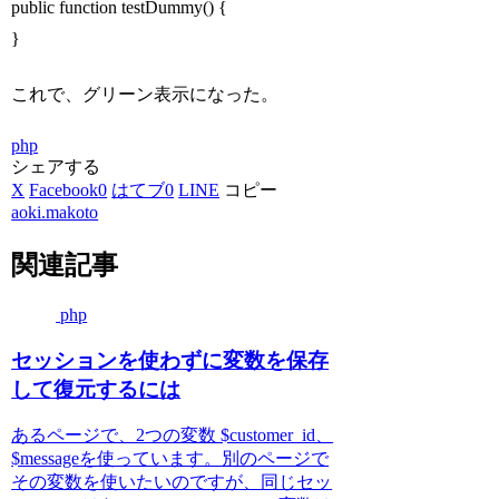
public function testDummy() {
}
これで、グリーン表示になった。
php
シェアする
X
Facebook
0
はてブ
0
LINE
コピー
aoki.makoto
関連記事
php
セッションを使わずに変数を保存
して復元するには
あるページで、2つの変数 $customer_id、
$messageを使っています。別のページで
その変数を使いたいのですが、同じセッ