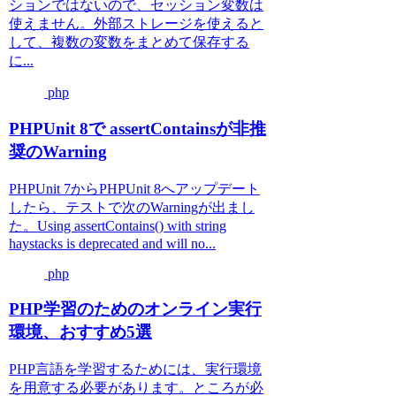
ションではないので、セッション変数は
使えません。外部ストレージを使えると
して、複数の変数をまとめて保存する
に...
php
PHPUnit 8で assertContainsが非推
奨のWarning
PHPUnit 7からPHPUnit 8へアップデート
したら、テストで次のWarningが出まし
た。Using assertContains() with string
haystacks is deprecated and will no...
php
PHP学習のためのオンライン実行
環境、おすすめ5選
PHP言語を学習するためには、実行環境
を用意する必要があります。ところが必