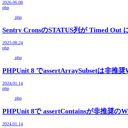
2026.06.08
php
php
Sentry CronsのSTATUS列が Timed 
2025.08.24
php
php
PHPUnit 8 でassertArraySubsetは非推奨
2024.01.14
php
php
PHPUnit 8で assertContainsが非推奨のWa
2024.01.14