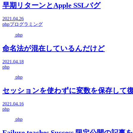
早期リターンとApple SSLバグ
2021.04.26
php
プログラミング
php
命名法が混在しているんだけど
2021.04.18
php
php
セッションを使わずに変数を保存して
2021.04.16
php
php
Failure teaches Success 限