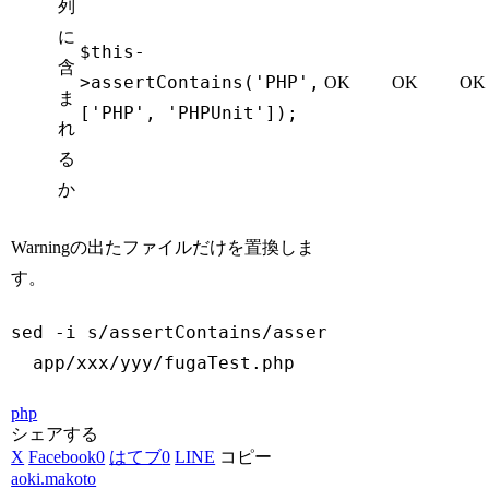
列
に
$this-
含
>assertContains('PHP',
OK
OK
OK
ま
['PHP', 'PHPUnit']);
れ
る
か
Warningの出たファイルだけを置換しま
す。
sed -i s/assertContains/assertStringContains
  app/xxx/yyy/fugaTest.php
Code language:
Bash
(
bash
)
php
シェアする
X
Facebook
0
はてブ
0
LINE
コピー
aoki.makoto