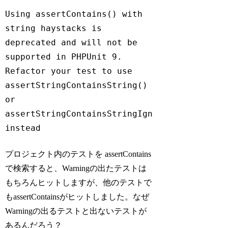
Using assertContains() with 
string haystacks is 
deprecated and will not be 
supported in PHPUnit 9. 
Refactor your test to use 
assertStringContainsString() 
or 
assertStringContainsStringIgnoringCase() 
instead
Code language:
plaintext
(
plaintext
)
プロジェクト内のテストを assertContains
で検索すると、Warningの出たテストは
もちろんヒットしますが、他のテストで
もassertContainsがヒットしました。なぜ
Warningの出るテストと出ないテストが
あるんだろう？