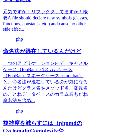
元気ですか！リファクタしてますか！概
要A file should declare new symbols (classes,
functions, constants, etc.) and cause no other
side effec...
php
命名法が混在しているんだけど
一つのアプリケーション内で、キャメル
ケース（fooBar）パスカルケース
（FooBar）スネークケース（foo_bar）
と、命名法が混在しているのが気になる
んだけどクラス名やメソッド名、変数名
のことねデータベースのカラム名もだね
命名法を含め...
php
複雑度を減らすには（phpmdの
CyclomaticComplexityや