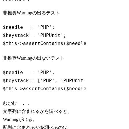
非推奨Warningの出るテスト
$needle   = 
'PHP'
;

$heystack = 
'PHPUnit'
$this
->assertContains($needle, $heystack);
Code language:
PHP
(
php
)
非推奨Warningの出ないテスト
$needle   = 
'PHP'
;

$heystack = [
'PHP'
, 
'PHPUnit'
$this
->assertContains($needle, $heystack);
Code language:
PHP
(
php
)
むむむ．．．
文字列に含まれるかを調べると、
Warningが出る。
配列に含まれるかを調べるのは、