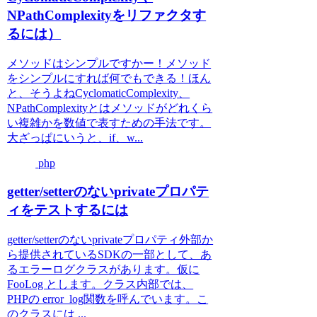
NPathComplexityをリファクタす
るには）
メソッドはシンプルですかー！メソッド
をシンプルにすれば何でもできる！ほん
と、そうよねCyclomaticComplexity、
NPathComplexityとはメソッドがどれくら
い複雑かを数値で表すための手法です。
大ざっぱにいうと、if、w...
php
getter/setterのないprivateプロパテ
ィをテストするには
getter/setterのないprivateプロパティ外部か
ら提供されているSDKの一部として、あ
るエラーログクラスがあります。仮に
FooLog とします。クラス内部では、
PHPの error_log関数を呼んでいます。こ
のクラスには ...