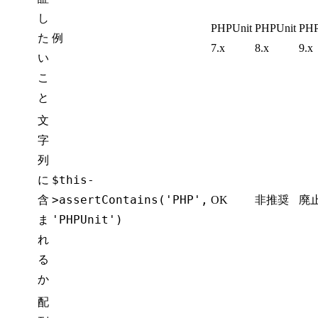
し
PHPUnit
PHPUnit
PHP
た
例
7.x
8.x
9.x
い
こ
と
文
字
列
$this-
に
>assertContains('PHP',
含
OK
非推奨
廃
'PHPUnit')
ま
れ
る
か
配