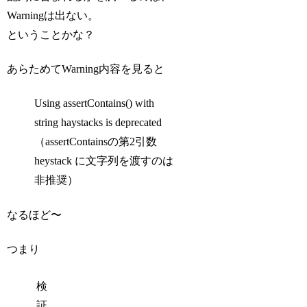
Warningは出ない。
ということかな？
あらためてWarning内容を見ると
Using assertContains() with
string haystacks is deprecated
（assertContainsの第2引数
heystack に文字列を渡すのは
非推奨）
なるほど〜
つまり
検
証