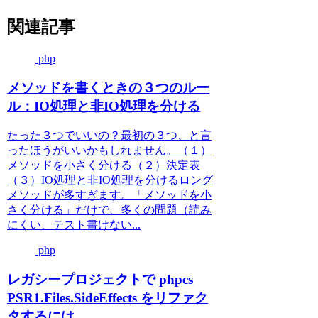
関連記事
php
メソッドを書くときの３つのルー
ル：IO処理と非IO処理を分ける
たった３つでいいの？最初の３つ、と言
ったほうがいいかもしれません。（１）
メソッドを小さく分ける（２）決定表
（３）IO処理と非IO処理を分けるロング
メソッドが多すぎます。「メソッドを小
さく分ける」だけで、多くの問題（読み
にくい、テスト書けない...
php
レガシープロジェクトで phpcs
PSR1.Files.SideEffects をリファク
タするには