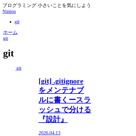
プログラミング 小さいことを気にしよう
Ninton
git
ホーム
git
git
git
[git] .gitignore
をメンテナブ
ルに書くースラ
ッシュで分ける
『設計』
2026.04.13