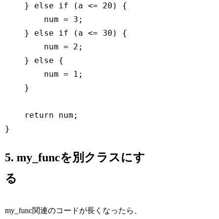
    } 
else
if
 (a <= 
20
) {

        num = 
3
;

    } 
else
if
 (a <= 
30
) {

        num = 
2
;

    } 
else
 {

        num = 
1
;

    }

return
 num;

}
Code language:
JavaScript
(
javascript
)
5. my_funcを別クラスにす
る
my_func関連のコードが長くなったら、