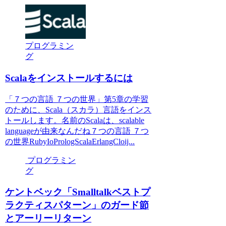
プログラミン
グ
Scalaをインストールするには
「７つの言語 ７つの世界」第5章の学習
のために、Scala（スカラ）言語をインス
トールします。名前のScalaは、scalable
languageが由来なんだね７つの言語 ７つ
の世界RubyIoPrologScalaErlangCloij...
プログラミン
グ
ケントベック「Smalltalkベストプ
ラクティスパターン」のガード節
とアーリーリターン