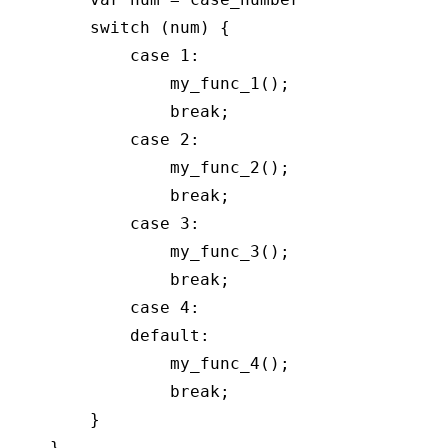
switch
 (num) {

case
1
:

                my_func_1();

break
;

case
2
:

                my_func_2();

break
;

case
3
:

                my_func_3();

break
;

case
4
:

default
:

                my_func_4();

break
;

        }

    }
