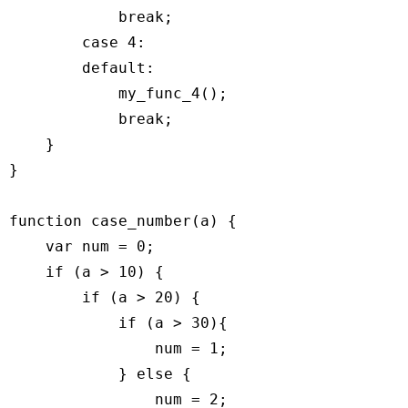
break
;

case
4
:

default
:

            my_func_4();

break
;

    }

}

function
case_number
(
a
) 
{

var
 num = 
0
;

if
 (a > 
10
) {

if
 (a > 
20
) {

if
 (a > 
30
){

                num = 
1
;

            } 
else
 {

                num = 
2
;
