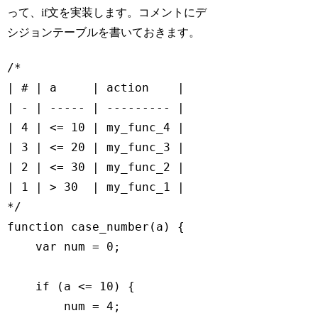
って、if文を実装します。コメントにデ
シジョンテーブルを書いておきます。
/*

| # | a     | action    |

| - | ----- | --------- |

| 4 | <= 10 | my_func_4 |

| 3 | <= 20 | my_func_3 |

| 2 | <= 30 | my_func_2 |

| 1 | > 30  | my_func_1 |

*/
function
case_number
(
a
) 
{

var
 num = 
0
;

if
 (a <= 
10
) {

        num = 
4
;
