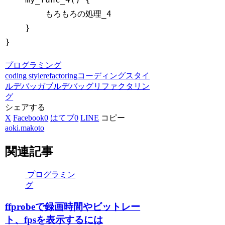
        もろもろの処理_4

    }

}
Code language:
JavaScript
(
javascript
)
プログラミング
coding style
refactoring
コーディングスタイ
ル
デバッガブル
デバッグ
リファクタリン
グ
シェアする
X
Facebook
0
はてブ
0
LINE
コピー
aoki.makoto
関連記事
プログラミン
グ
ffprobeで録画時間やビットレー
ト、fpsを表示するには