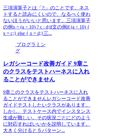
三項演算子とは「?:」のことです。ネス
トすると読みにくいので、なるべく使わ
ないほうがいいと思います。三項演算子
の例x = (a < 10) ? c : d;if文の例if (a < 10) {
x = c;} else { x = d;}三...
プログラミン
グ
レガシーコード改善ガイド 9章こ
のクラスをテストハーネスに入れ
ることができません
9章このクラスをテストハーネスに入れ
ることができませんレガシーコード改善
ガイドテストしたいクラスがあります。
しかし、テストケース内でインスタンス
生成が難しい。その状況ごとにどのよう
に対応すればいいかを説明しています。
大きく分けると５パターン...