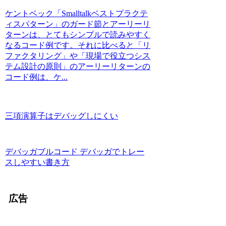
ケントベック「Smalltalkベストプラクテ
ィスパターン」のガード節とアーリーリ
ターンは、とてもシンプルで読みやすく
なるコード例です。それに比べると「リ
ファクタリング」や「現場で役立つシス
テム設計の原則」のアーリーリターンの
コード例は、ケ...
三項演算子はデバッグしにくい
デバッガブルコード デバッガでトレー
スしやすい書き方
広告