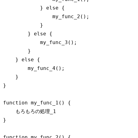
            } 
else
 {

                my_func_2();

            }

        } 
else
 {

            my_func_3();

        }

    } 
else
 {

        my_func_4();

    }

}

function
my_func_1
(
) 
{

    もろもろの処理_1

}

function
my_func_2
(
) 
{
