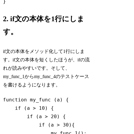
}
Code language:
JavaScript
(
javascript
)
2. if文の本体を1行にしま
す。
if文の本体をメソッド化して1行にしま
す。if文の本体を短くしたほうが、ifの流
れが読みやすいです。そして、
my_func_1からmy_func_4のテストケース
を書けるようになります。
function
my_func
 (
a
) 
{

if
 (a > 
10
) {

if
 (a > 
20
) {

if
 (a > 
30
){

                my_func_1();
