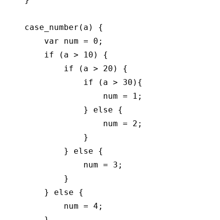
    case_number(a) {

var
 num = 
0
;

if
 (a > 
10
) {

if
 (a > 
20
) {

if
 (a > 
30
){

                    num = 
1
;

                } 
else
 {

                    num = 
2
;

                }

            } 
else
 {

                num = 
3
;

            }

        } 
else
 {

            num = 
4
;

        }
