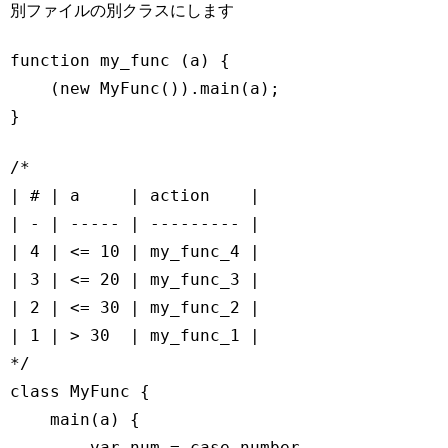
別ファイルの別クラスにします
function
my_func
 (
a
) 
{

    (
new
 MyFunc()).main(a);

}
Code language:
JavaScript
(
javascript
)
/*

| # | a     | action    |

| - | ----- | --------- |

| 4 | <= 10 | my_func_4 |

| 3 | <= 20 | my_func_3 |

| 2 | <= 30 | my_func_2 |

| 1 | > 30  | my_func_1 |

*/
class
MyFunc
{

    main(a) {

var
 num = case_number(a);
