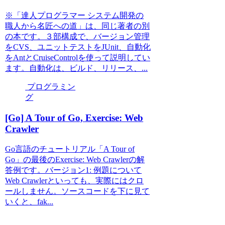
※「達人プログラマー システム開発の
職人から名匠への道」は、同じ著者の別
の本です。３部構成で、バージョン管理
をCVS、ユニットテストをJUnit、自動化
をAntとCruiseControlを使って説明してい
ます。自動化は、ビルド、リリース、...
プログラミン
グ
[Go] A Tour of Go, Exercise: Web
Crawler
Go言語のチュートリアル「A Tour of
Go」の最後のExercise: Web Crawlerの解
答例です。バージョン1: 例題について
Web Crawlerといっても、実際にはクロ
ールしません。ソースコードを下に見て
いくと、fak...