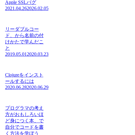
Apple SSLバグ
2021.04.26
2026.02.05
リーダブルコー
ド、から名前の付
けかたで学んだこ
と
2019.05.01
2020.03.23
Clojureをインスト
ールするには
2020.06.28
2020.06.29
プログラマの考え
方がおもしろいほ
ど身につく本、で
自分でコードを書
く方法を学ぼう