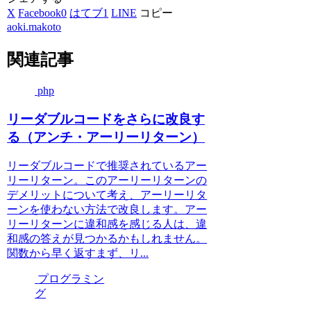
X
Facebook
0
はてブ
1
LINE
コピー
aoki.makoto
関連記事
php
リーダブルコードをさらに改良す
る（アンチ・アーリーリターン）
リーダブルコードで推奨されているアー
リーリターン。このアーリーリターンの
デメリットについて考え、アーリーリタ
ーンを使わない方法で改良します。アー
リーリターンに違和感を感じる人は、違
和感の答えが見つかるかもしれません。
関数から早く返すまず、リ...
プログラミン
グ