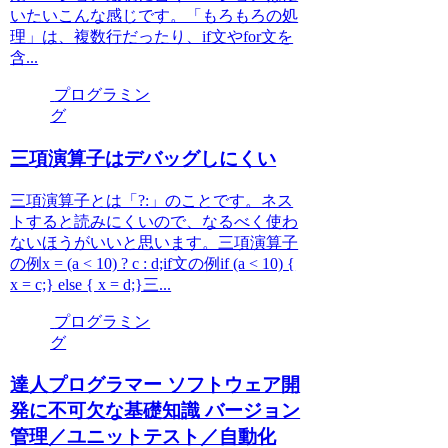
いたいこんな感じです。「もろもろの処
理」は、複数行だったり、if文やfor文を
含...
プログラミン
グ
三項演算子はデバッグしにくい
三項演算子とは「?:」のことです。ネス
トすると読みにくいので、なるべく使わ
ないほうがいいと思います。三項演算子
の例x = (a < 10) ? c : d;if文の例if (a < 10) {
x = c;} else { x = d;}三...
プログラミン
グ
達人プログラマー ソフトウェア開
発に不可欠な基礎知識 バージョン
管理／ユニットテスト／自動化