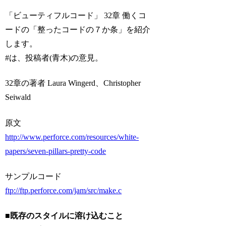
「ビューティフルコード」 32章 働くコ
ードの「整ったコードの７か条」を紹介
します。
#は、投稿者(青木)の意見。
32章の著者 Laura Wingerd、Christopher
Seiwald
原文
http://www.perforce.com/resources/white-
papers/seven-pillars-pretty-code
サンプルコード
ftp://ftp.perforce.com/jam/src/make.c
■既存のスタイルに溶け込むこと