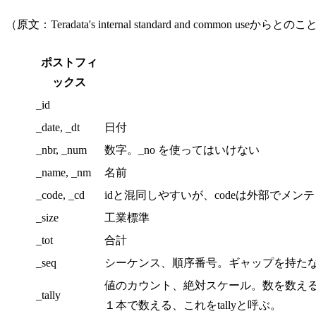
（原文：Teradata's internal standard and common 
ポストフィ
ックス
_id
_date, _dt
日付
_nbr, _num
数字。_no を使ってはいけない
_name, _nm
名前
_code, _cd
idと混同しやすいが、codeは外部でメ
_size
工業標準
_tot
合計
_seq
シーケンス、順序番号。ギャップを持た
値のカウント、絶対スケール。数を数え
_tally
１本で数える、これをtallyと呼ぶ。