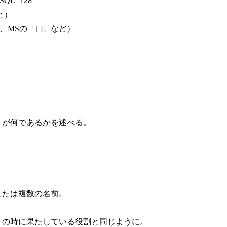
SQL=128
と）
MSの「[ ]」など）
トが何であるかを述べる。
または複数の名前。
その時に果たしている役割と同じように。