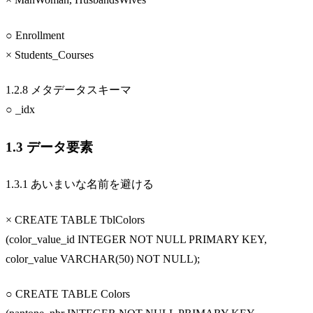
○ Enrollment
× Students_Courses
1.2.8 メタデータスキーマ
○ _idx
1.3 データ要素
1.3.1 あいまいな名前を避ける
× CREATE TABLE TblColors
(color_value_id INTEGER NOT NULL PRIMARY KEY,
color_value VARCHAR(50) NOT NULL);
○ CREATE TABLE Colors