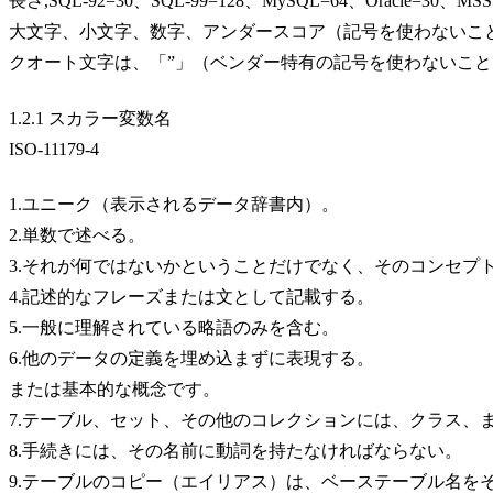
長さ,SQL-92=30、SQL-99=128、MySQL=64、Oracle=30、MSS
大文字、小文字、数字、アンダースコア（記号を使わないこ
クオート文字は、「”」（ベンダー特有の記号を使わないこと、
1.2.1 スカラー変数名
ISO-11179-4
1.ユニーク（表示されるデータ辞書内）。
2.単数で述べる。
3.それが何ではないかということだけでなく、そのコンセプ
4.記述的なフレーズまたは文として記載する。
5.一般に理解されている略語のみを含む。
6.他のデータの定義を埋め込まずに表現する。
または基本的な概念です。
7.テーブル、セット、その他のコレクションには、クラス、
8.手続きには、その名前に動詞を持たなければならない。
9.テーブルのコピー（エイリアス）は、ベーステーブル名を