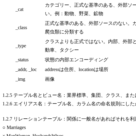
カテゴリー、正式な基準のある、外部ソ
_cat
い。例：動物、野菜、鉱物
正式な基準のある、外部ソースのない。
_class
爬虫類に分類する
クラスよりも正式ではない。内部、外部
_type
動車、タクシー
_status
状態の内部エンコーディング
_addr, _loc
addressは住所、locationは場所
_img
画像
1.2.5 テーブル名とビュー名：業界標準、集団、クラス、
1.2.6 エイリアス名：テーブル名、カラム名の命名規則にした
1.2.7 リレーションテーブル：関係に一般名があればそれを
○ Marriages
× ManWoman, HusbandsWives