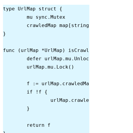
type
 UrlMap 
struct
	crawledMap 
map
[
string
]
bool
func
(urlMap *UrlMap)
isCrawled
(url 
string
)
defer
if
		urlMap.crawledMap[url] = 
tr
return