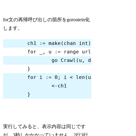
Code language:
Go
(
go
)
for文の再帰呼び出しの箇所をgoroutein化
します。
	ch1 := 
make
(
chan
int
for
 _, u := 
range
go
 Crawl(u, depth
-1
for
 i := 
0
; i < 
len
Code language:
Go
(
go
)
実行してみると、表示内容は同じです
が、3秒しかかかっていません。2行3行