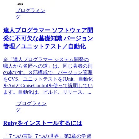
プログラミン
グ
達人プログラマー ソフトウェア開
発に不可欠な基礎知識 バージョン
管理／ユニットテスト／自動化
※「達人プログラマー システム開発の
職人から名匠への道」は、同じ著者の別
の本です。３部構成で、バージョン管理
をCVS、ユニットテストをJUnit、自動化
をAntとCruiseControlを使って説明してい
ます。自動化は、ビルド、リリース、...
プログラミン
グ
Rubyをインストールするには
「７つの言語 ７つの世界」第2章の学習