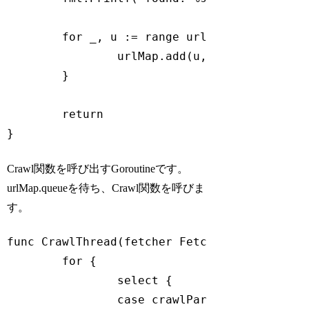
for
 _, u := 
range
 urls {

		urlMap.add(u, depth - 
1
)

	}

return
Code language:
Go
(
go
)
Crawl関数を呼び出すGoroutineです。
urlMap.queueを待ち、Crawl関数を呼びま
す。
func
CrawlThread
(fetcher Fetcher, urlMap *U
for
 {

select
 {

case
 crawlParam := <-urlMap.