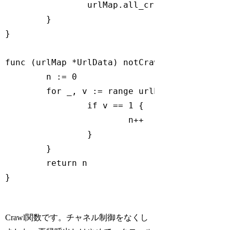
		urlMap.all_crawl_completed_
	}

}

func
(urlMap *UrlData)
notCrawledCount
()
in
	n := 
0
for
 _, v := 
range
 urlMap.urlCrawlsta
if
 v == 
1
 {

			n++

		}

	}

return
 n

}

Code language:
Go
(
go
)
Crawl関数です。チャネル制御をなくし