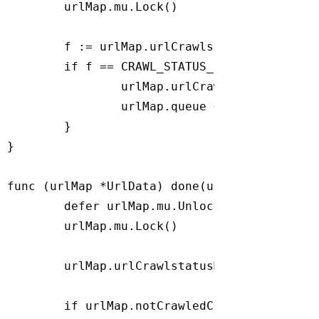
	urlMap.mu.Lock()

	f := urlMap.urlCrawlstatusMap[url]

if
 f == CRAWL_STATUS_UNREGISTERED {

		urlMap.urlCrawlstatusMap[url] = CRAWL_STATUS_NOT_CRAWLED

		urlMap.queue <- CrawlParam{url: url, depth: depth}

	}

}

func
(urlMap *UrlData)
done
(url 
string
)
 {

defer
 urlMap.mu.Unlock()

	urlMap.mu.Lock()

	urlMap.urlCrawlstatusMap[url] = CRAWL_STATUS_CRAWLED

if
 urlMap.notCrawledCount() == 
0
 {
