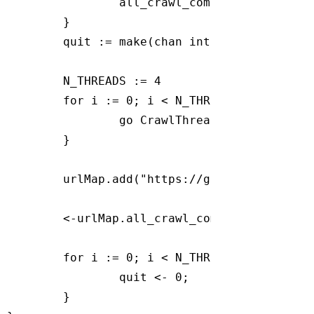
		all_crawl_completed_ch: 
mak
	}

	quit := 
make
(
chan
int
)

	N_THREADS := 
4
for
 i := 
0
; i < N_THREADS; i++ {

go
 CrawlThread(fetcher, urlM
	}

	urlMap.add(
"https://golang.org/"
, 
4
)
	<-urlMap.all_crawl_completed_ch

for
 i := 
0
; i < N_THREADS; i++ {

		quit <- 
0
;

	}
