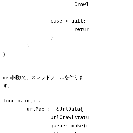
			Crawl(crawlParam.url, crawlParam.depth, fetcher, urlMap)

case
 <-quit:

return
;

		}

	}

}

Code language:
Go
(
go
)
main関数で、スレッドプールを作りま
す。
func
main
()
 {

	urlMap := &UrlData{

		urlCrawlstatusMap: 
make
(
map
		queue: 
make
(
chan
 CrawlParam