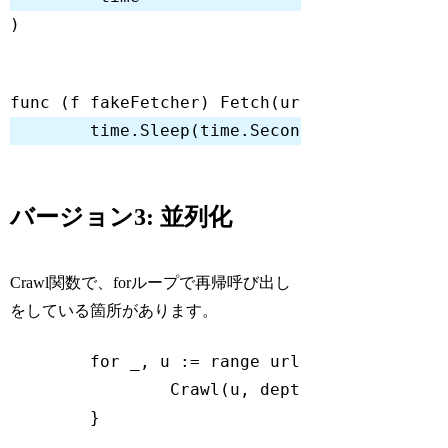
Code language:
Go
(
go
)
func
(f fakeFetcher)
Fetch
(url 
string
)
(
str
Code language:
Go
(
go
)
バージョン3: 並列化
Crawl関数で、forループで再帰呼び出し
をしている箇所があります。
for
 _, u := 
range
 urls {

		Crawl(u, depth
-1
, fetcher, u
Code language:
Go
(
go
)