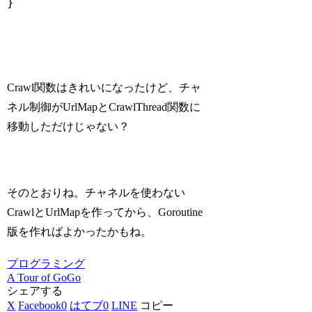
}

Code language:
Go
(
go
)
Crawl関数はきれいになったけど、チャ
ネル制御がUrlMapとCrawlThread関数に
移動しただけじゃない？
そのとおりね。チャネルを使わない
CrawlとUrlMapを作ってから、Goroutine
版を作ればよかったかもね。
プログラミング
A Tour of Go
Go
シェアする
X
Facebook
0
はてブ
0
LINE
コピー