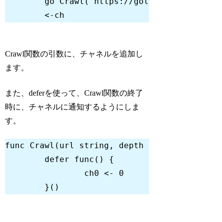
go
 Crawl(
"https://golang.org/"
, 
4
Code language:
Go
(
go
)
Crawl関数の引数に、チャネルを追加し
ます。
また、deferを使って、Crawl関数の終了
時に、チャネルに通知するようにしま
す。
func
Crawl
(url 
string
, depth 
int
, fetcher F
defer
func
()
		ch0 <- 
0