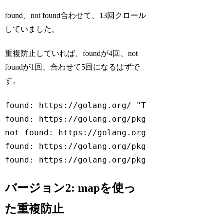
Code language:
plaintext
(
plaintext
)
found、not found合わせて、13回クロール
していました。
重複防止していれば、foundが4回、not
foundが1回、合わせて5回になるはずで
す。
found: https://golang.org/ "The Go Programmi
found: https://golang.org/pkg/ "Packages"

not found: https://golang.org/cmd/

found: https://golang.org/pkg/fmt/ "Package 
found: https://golang.org/pkg/os/ "Package 
Code language:
plaintext
(
plaintext
)
バージョン2: mapを使っ
た重複防止