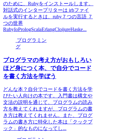
のために、Rubyをインストールします。
対話式のインタープリターは irbファイ
ルを実行するときは、ruby７つの言語 ７
つの世界
RubyIoPrologScalaErlangCloijureHaske...
プログラミン
グ
プログラマの考え方がおもしろい
ほど身につく本、で自分でコード
を書く方法を学ぼう
どんな本？自分でコードを書く方法を学
びたい人向けの本です。入門書は構文や
文法の説明を通じて、プログラムの読み
方を教えてくれますが、プログラムの書
き方は教えてくれません。また、プログ
ラムの書き方に特化した本は「クックブ
ック」的なものになってし...