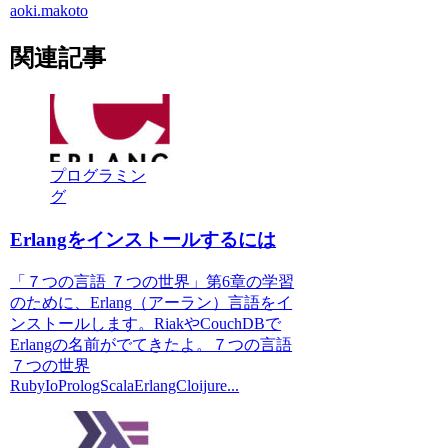
aoki.makoto
関連記事
プログラミン
グ
Erlangをインストールするには
「７つの言語 ７つの世界」第6章の学習
のために、Erlang（アーラン）言語をイ
ンストールします。RiakやCouchDBで
Erlangの名前がでてきたよ。７つの言語
７つの世界
RubyIoPrologScalaErlangCloijure...