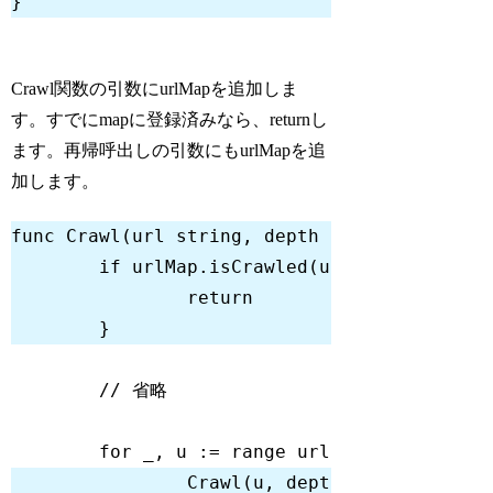
Code language:
Go
(
go
)
Crawl関数の引数にurlMapを追加しま
す。すでにmapに登録済みなら、returnし
ます。再帰呼出しの引数にもurlMapを追
加します。
func
Crawl
(url 
string
, depth 
int
, fetcher F
if
return
// 省略
for
 _, u := 
range
		Crawl(u, depth
-1