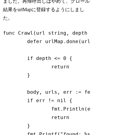
ました。再帰呼出しはやめて、クロール
結果をurlMapに登録するようにしまし
た。
func
Crawl
(url 
string
, depth 
int
, fetcher F
defer
 urlMap.done(url)

if
 depth <= 
0
 {

return
	}

	body, urls, err := fetcher.Fetch(url)

if
 err != 
nil
 {

		fmt.Println(err)

return
	}

	fmt.Printf(
"found: %s %q\n"
, url, bo