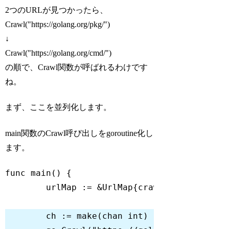
2つのURLが見つかったら、
Crawl("https://golang.org/pkg/")
↓
Crawl("https://golang.org/cmd/")
の順で、Crawl関数が呼ばれるわけです
ね。
まず、ここを並列化します。
main関数のCrawl呼び出しをgoroutine化し
ます。
func
main
()
	urlMap := &UrlMap{crawledMap: 
make
(
	ch := 
make
(
chan
int