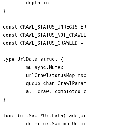
	depth 
int
}

const
 CRAWL_STATUS_UNREGISTERED = 
0
const
 CRAWL_STATUS_NOT_CRAWLED = 
1
const
 CRAWL_STATUS_CRAWLED = 
2
type
 UrlData 
struct
 {

	mu sync.Mutex

	urlCrawlstatusMap 
map
[
string
]
int
	queue 
chan
 CrawlParam

	all_crawl_completed_ch 
chan
int
}

func
(urlMap *UrlData)
add
(url 
string
, dept
defer
 urlMap.mu.Unlock()
