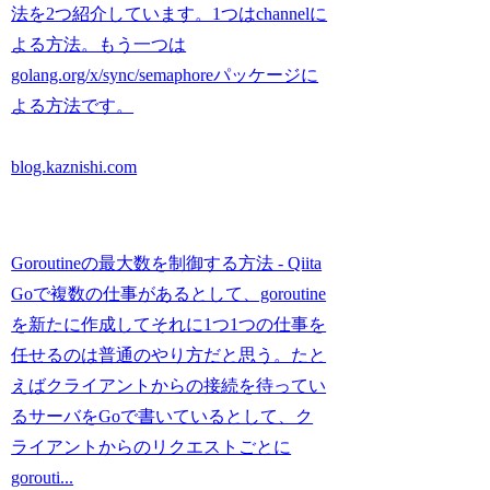
法を2つ紹介しています。1つはchannelに
よる方法。もう一つは
golang.org/x/sync/semaphoreパッケージに
よる方法です。
blog.kaznishi.com
Goroutineの最大数を制御する方法 - Qiita
Goで複数の仕事があるとして、goroutine
を新たに作成してそれに1つ1つの仕事を
任せるのは普通のやり方だと思う。たと
えばクライアントからの接続を待ってい
るサーバをGoで書いているとして、ク
ライアントからのリクエストごとに
gorouti...