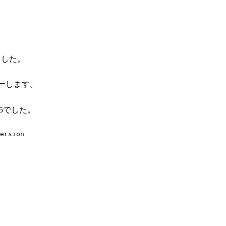
きました。
inへコピーします。
05でした。
ersion