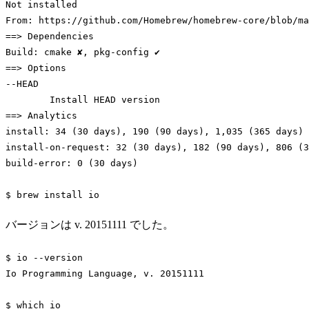
Not installed

From: https://github.com/Homebrew/homebrew-core/blob/ma
==> Dependencies

Build: cmake ✘, pkg-config ✔

==> Options

--HEAD

	Install HEAD version

==> Analytics

install: 34 (30 days), 190 (90 days), 1,035 (365 days)

install-on-request: 32 (30 days), 182 (90 days), 806 (3
build-error: 0 (30 days)

$ brew install io
Code language:
Bash
(
bash
)
バージョンは v. 20151111 でした。
$ io --version

Io Programming Language, v. 20151111

$ 
which
 io
