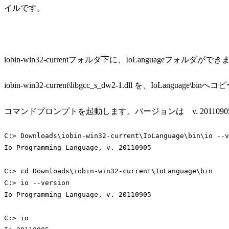
イルです。
iobin-win32-currentフォルダ下に、IoLanguageフォルダがで
iobin-win32-current\libgcc_s_dw2-1.dll を、IoLanguage\b
コマンドプロンプトを起動します。バージョンは v. 201109
C:> 
Downloads
\
iobin
-
win32
-
current
\
IoLanguage
\
bin
\
io
 --
v
Io
Programming
Language
, 
v
. 20110905

C
:> 
cd
Downloads
\
iobin
-
win32
-
current
\
IoLanguage
\
bin
C
:> 
io
 --
version
Io
Programming
Language
, 
v
. 20110905

C
:> 
io