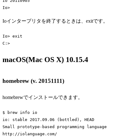
Io
Io
>
Code language:
DOS .bat
(
dos
)
Ioインタープリタを終了するときは、exitです。
Io> 
exit
C:>
Code language:
DOS .bat
(
dos
)
macOS(Mac OS X) 10.15.4
homebrew (v. 20151111)
homebrewでインストールできます。
$ brew info io

io: stable 2017.09.06 (bottled), HEAD

Small prototype-based programming language

http://iolanguage.com/
