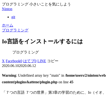
プログラミング 小さいことを気にしよう
Ninton
git
ホーム
プログラミング
Io言語をインストールするには
プログラミング
X
Facebook
0
はてブ
0
LINE
コピー
2020.06.10
2020.06.12
Warning
: Undefined array key "main" in
/home/users/2/ninton/web
content/plugins/kattene/plugin.php
on line
45
「７つの言語 ７つの世界」第3章の学習のために、Io（イ