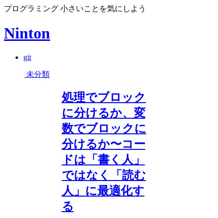
プログラミング 小さいことを気にしよう
Ninton
git
未分類
処理でブロック
に分けるか、変
数でブロックに
分けるか〜コー
ドは「書く人」
ではなく「読む
人」に最適化す
る