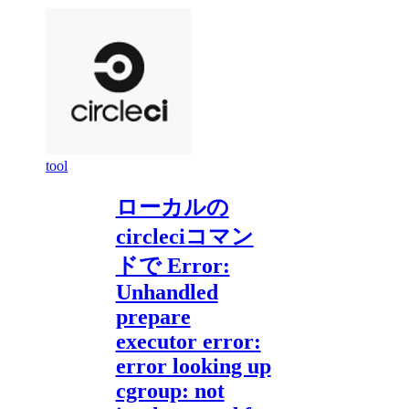
tool
ローカルの
circleciコマン
ドで Error:
Unhandled
prepare
executor error:
error looking up
cgroup: not