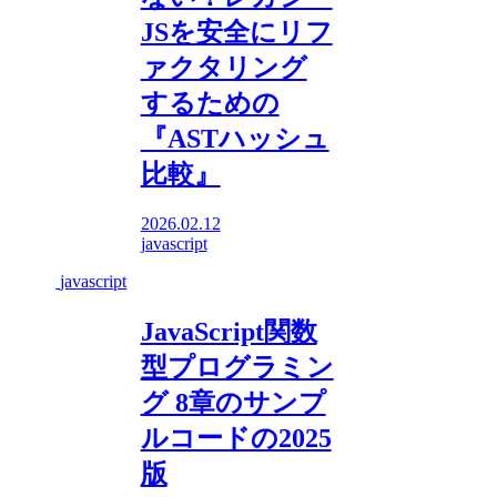
JSを安全にリフ
ァクタリング
するための
『ASTハッシュ
比較』
2026.02.12
javascript
javascript
JavaScript関数
型プログラミン
グ 8章のサンプ
ルコードの2025
版