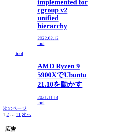
implemented for
cgroup v2
unified
hierarchy
2022.02.12
tool
tool
AMD Ryzen 9
5900XでUbuntu
21.10を動かす
2021.11.14
tool
次のページ
1
2
…
11
次へ
広告