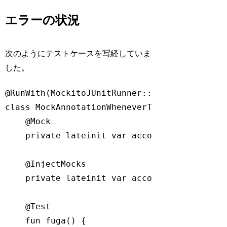
エラーの状況
次のようにテストケースを写経していま
した。
@RunWith(MockitoJUnitRunner::class)
class
MockAnnotationWheneverTest
{

@Mock
private
lateinit
var
 accountRepository :
@InjectMocks
private
lateinit
var
 accountService : Ac
@Test
fun
fuga
()
 {
