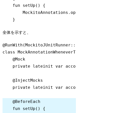
fun
setUp
()
 {

        MockitoAnnotations.openMocks(
this
)

Code language:
Kotlin
(
kotlin
)
全体を示すと、
@RunWith(MockitoJUnitRunner::class)
class
MockAnnotationWheneverTest
@Mock
private
lateinit
var
@InjectMocks
private
lateinit
var
@BeforeEach
fun
setUp
()