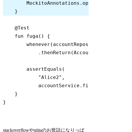
        MockitoAnnotations.openMocks(
this
@Test
fun
fuga
()
        whenever(accountRepository.findById
            .thenReturn(Account(
"Alice2"
"Alice2"
            accountService.findById(
1
Code language:
Kotlin
(
kotlin
)
stackoverflowやqiitaのお世話になりっぱ