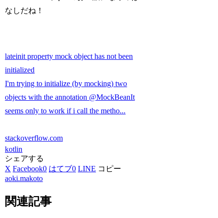
なしだね！
lateinit property mock object has not been
initialized
I'm trying to initialize (by mocking) two
objects with the annotation @MockBeanIt
seems only to work if i call the metho...
stackoverflow.com
kotlin
シェアする
X
Facebook
0
はてブ
0
LINE
コピー
aoki.makoto
関連記事