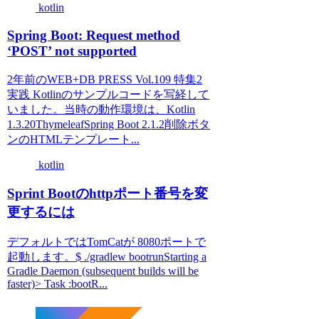
kotlin
Spring Boot: Request method
‘POST’ not supported
2年前のWEB+DB PRESS Vol.109 特集2
実践 Kotlinのサンプルコードを写経して
いました。当時の動作環境は、Kotlin
1.3.20ThymeleafSpring Boot 2.1.2削除ボタ
ンのHTMLテンプレート...
kotlin
Sprint Bootのhttpポート番号を変
更するには
デフォルトではTomCatが 8080ポートで
起動します。$ ./gradlew bootrunStarting a
Gradle Daemon (subsequent builds will be
faster)> Task :bootR...