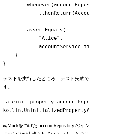
        whenever(accountRepository.findById
            .thenReturn(Account(
"Alice"
))

        assertEquals(

"Alice"
,

            accountService.findById(
1
).name)
    }

}
Code language:
Kotlin
(
kotlin
)
テストを実行したところ、テスト失敗で
す。
lateinit property accountRepository has not 
kotlin.UninitializedPropertyAccessException
Code language:
plaintext
(
plaintext
)
@Mockをつけた accountRepository のイン
スタンスが生成されていないよ、とのこ