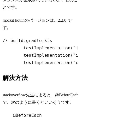
とです。
mockit-kotlinのバージョンは、2.2.0 で
す。
// build.gradle.kts

	testImplementation("junit:junit:4.12")

	testImplementation("io.kotlintest:kotlintest-runner-junit4:3.4.2")

Code language:
plaintext
(
plaintext
)
解決方法
stackoverflow先生によると、@BeforeEach
で、次のように書くといいそうです。
@BeforeEach