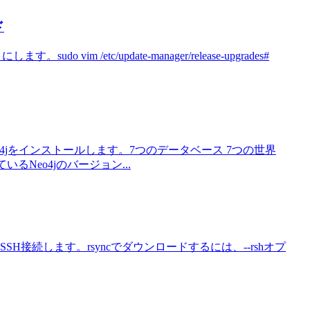
ド
 にします。sudo vim /etc/update-manager/release-upgrades#
o4jをインストールします。7つのデータベース 7つの世界
で使っているNeo4jのバージョン...
22でSSH接続します。rsyncでダウンロードするには、--rshオプ