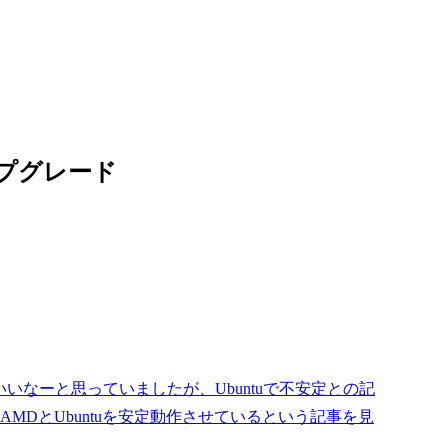
 アップグレード
！、AMDいいなーと思っていましたが、Ubuntuで不安定との記
MDとUbuntuを安定動作させているという記事を見