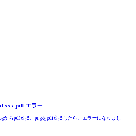
zed xxx.pdf エラー
tコマンドで、jpgからpdf変換、pngをpdf変換したら、エラーになりまし