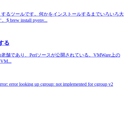
たりするツールです。何かをインストールするまでいろいろ大
w install pyenv...
設置する
文法チェッカーの老舗であり、Perlソースが公開されている。VMWare上の
M...
error looking up cgroup: not implemented for cgroup v2