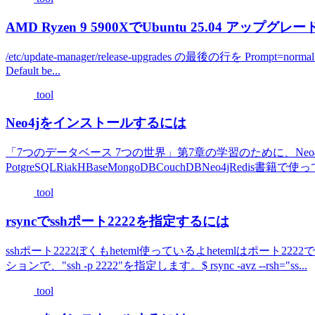
AMD Ryzen 9 5900XでUbuntu 25.04 アップグレー
/etc/update-manager/release-upgrades の最後の行を Prompt=normal
Default be...
tool
Neo4jをインストールするには
「7つのデータベース 7つの世界」第7章の学習のために、Ne
PotgreSQLRiakHBaseMongoDBCouchDBNeo4jRedis書籍
tool
rsyncでsshポート2222を指定するには
sshポート2222ぼくもheteml使っているよhetemlはポート22
ションで、"ssh -p 2222"を指定します。$ rsync -avz --rsh="ss...
tool