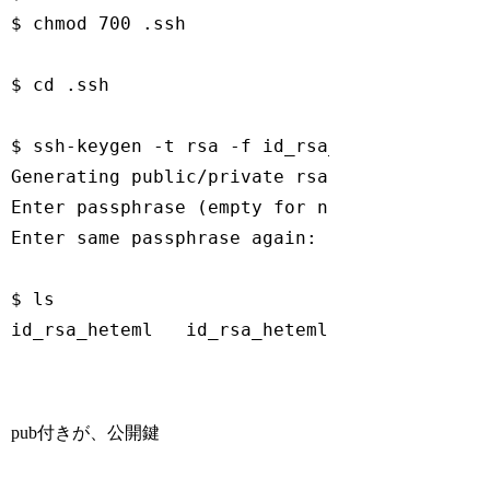
$ chmod 700 .ssh

$ 
cd
 .ssh

$ ssh-keygen -t rsa -f id_rsa_heteml

Generating public/private rsa key pair.

Enter passphrase (empty 
for
 no passphrase): 
Enter same passphrase again: 

$ ls

id_rsa_heteml   id_rsa_heteml.pub
Code language:
Bash
(
bash
)
pub付きが、公開鍵