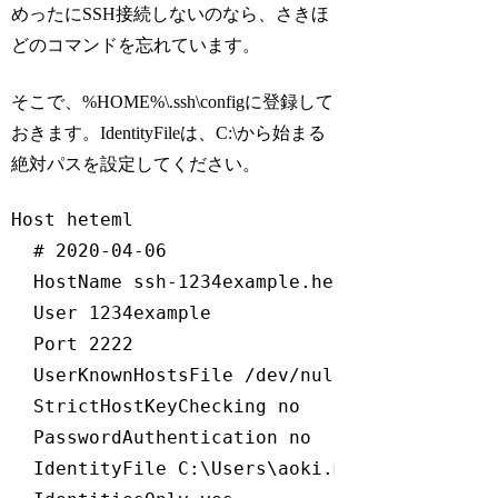
めったにSSH接続しないのなら、さきほ
どのコマンドを忘れています。
そこで、%HOME%\.ssh\configに登録して
おきます。IdentityFileは、C:\から始まる
絶対パスを設定してください。
Host heteml

  # 2020-04-06

  HostName ssh-1234example.heteml.net

  User 1234example

  Port 2222

  UserKnownHostsFile /dev/null

  StrictHostKeyChecking no

  PasswordAuthentication no

  IdentityFile C:\Users\aoki.makoto\.ssh\id_