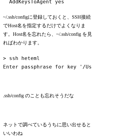
Code language:
plaintext
(
plaintext
)
~/.ssh/configに登録しておくと、SSH接続
でHost名を指定するだけでよくなりま
す。Host名を忘れたら、~/.ssh/config を見
ればわかります。
> ssh heteml

Enter passphrase 
for
 key 
'/Users/aoki.makot
Code language:
Bash
(
bash
)
.ssh/config のことも忘れそうだな
ネットで調べているうちに思い出せると
いいわね