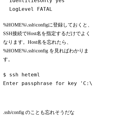
  IdentitiesOnly yes

  LogLevel FATAL
Code language:
plaintext
(
plaintext
)
%HOME%\.ssh\configに登録しておくと、
SSH接続でHost名を指定するだけでよく
なります。Host名を忘れたら、
%HOME%\.ssh\config を見ればわかりま
す。
$ ssh heteml

Enter passphrase 
for
 key 
'C:\Users\aoki.mak
Code language:
Bash
(
bash
)
.ssh/config のことも忘れそうだな