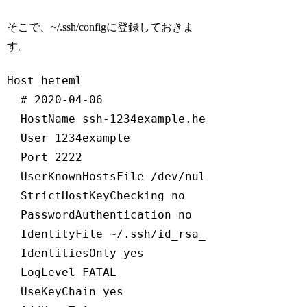
そこで、~/.ssh/configに登録しておきま
す。
Host heteml

  # 2020-04-06

  HostName ssh-1234example.heteml.net

  User 1234example

  Port 2222

  UserKnownHostsFile /dev/null

  StrictHostKeyChecking no

  PasswordAuthentication no

  IdentityFile ~/.ssh/id_rsa_heteml

  IdentitiesOnly yes

  LogLevel FATAL

  UseKeyChain yes
