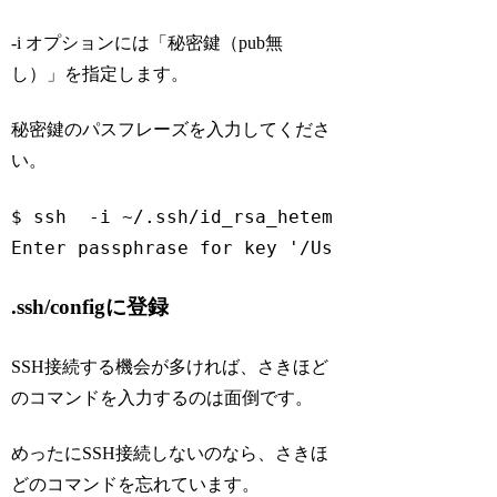
-i オプションには「秘密鍵（pub無
し）」を指定します。
秘密鍵のパスフレーズを入力してくださ
い。
$ ssh  -i ~/.ssh/id_rsa_heteml  -p 2222  123
Enter passphrase 
for
 key 
'/Users/aoki.makot
Code language:
Bash
(
bash
)
.ssh/configに登録
SSH接続する機会が多ければ、さきほど
のコマンドを入力するのは面倒です。
めったにSSH接続しないのなら、さきほ
どのコマンドを忘れています。