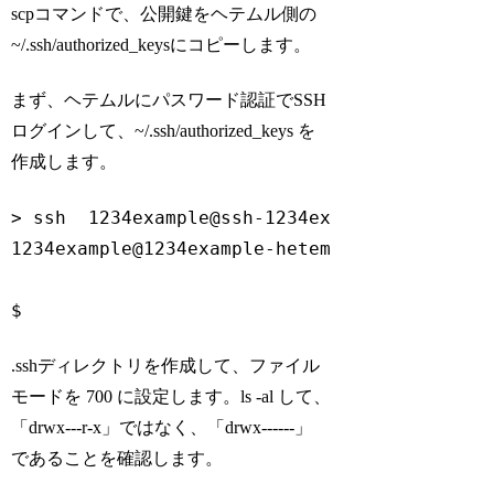
scpコマンドで、公開鍵をヘテムル側の
~/.ssh/authorized_keysにコピーします。
まず、ヘテムルにパスワード認証でSSH
ログインして、~/.ssh/authorized_keys を
作成します。
> ssh  1234example@ssh-1234example.heteml.ne
1234example@1234example-heteml.net
's passwor
$
Code language:
Bash
(
bash
)
.sshディレクトリを作成して、ファイル
モードを 700 に設定します。ls -al して、
「drwx---r-x」ではなく、「drwx------」
であることを確認します。