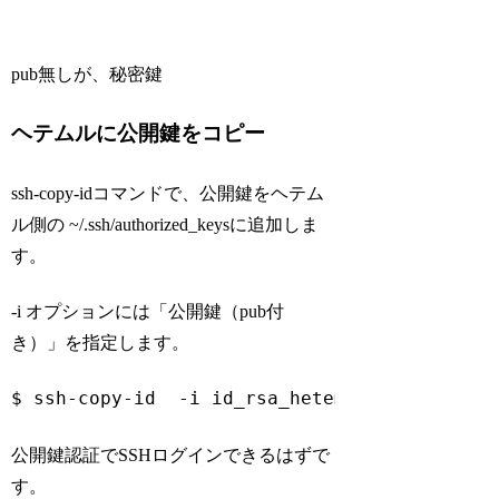
pub無しが、秘密鍵
ヘテムルに公開鍵をコピー
ssh-copy-idコマンドで、公開鍵をヘテム
ル側の ~/.ssh/authorized_keysに追加しま
す。
-i オプションには「公開鍵（pub付
き）」を指定します。
$ ssh-copy-id  -i id_rsa_heteml.pub  -p 222
Code language:
Bash
(
bash
)
公開鍵認証でSSHログインできるはずで
す。