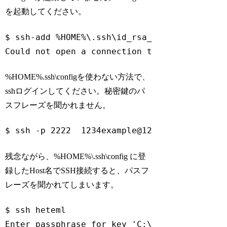
を起動してください。
$ ssh-add %HOME%\.ssh\id_rsa_heteml

Could not open a connection to your authent
Code language:
Bash
(
bash
)
%HOME%.ssh\configを使わない方法で、
sshログインしてください。秘密鍵のパ
スフレーズを聞かれません。
$ ssh -p 2222  1234example@1234example-hete
Code language:
Bash
(
bash
)
残念ながら、%HOME%\.ssh\config に登
録したHost名でSSH接続すると、パスフ
レーズを聞かれてしまいます。
$ ssh heteml

Enter passphrase 
for
 key 
'C:\Users\aoki.mak