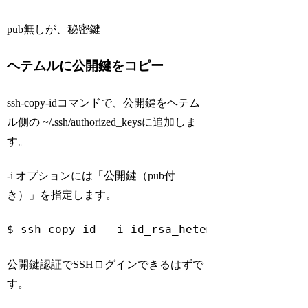
pub無しが、秘密鍵
ヘテムルに公開鍵をコピー
ssh-copy-idコマンドで、公開鍵をヘテム
ル側の ~/.ssh/authorized_keysに追加しま
す。
-i オプションには「公開鍵（pub付
き）」を指定します。
$ ssh-copy-id  -i id_rsa_heteml.pub  -p 222
Code language:
Bash
(
bash
)
公開鍵認証でSSHログインできるはずで
す。