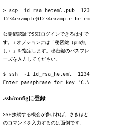
> scp  id_rsa_heteml.pub  1234example@ssh-12
1234example@1234example-heteml.net
's passwo
Code language:
Bash
(
bash
)
公開鍵認証でSSHログインできるはずで
す。-i オプションには「秘密鍵（pub無
し）」を指定します。秘密鍵のパスフレ
ーズを入力してください。
$ ssh  -i id_rsa_heteml  1234example@ssh-123
Enter passphrase 
for
 key 
'C:\Users\aoki.mak
Code language:
Bash
(
bash
)
.ssh/configに登録
SSH接続する機会が多ければ、さきほど
のコマンドを入力するのは面倒です。