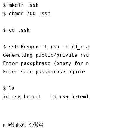
$ mkdir .ssh

$ chmod 700 .ssh

$ 
cd
 .ssh

$ ssh-keygen -t rsa -f id_rsa_heteml

Generating public/private rsa key pair.

Enter passphrase (empty 
for
 no passphrase): 
Enter same passphrase again: 

$ ls

id_rsa_heteml   id_rsa_heteml.pub
Code language:
Bash
(
bash
)
pub付きが、公開鍵