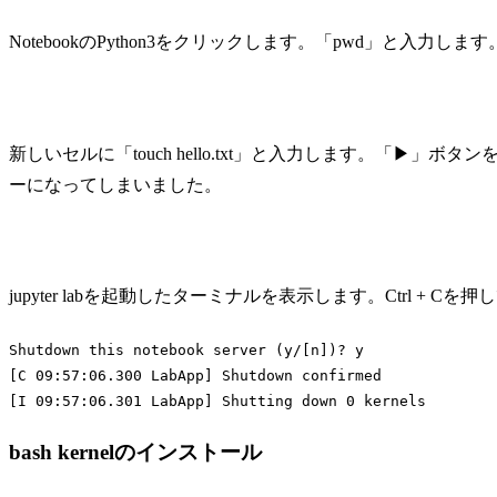
NotebookのPython3をクリックします。「pwd」と入
新しいセルに「touch hello.txt」と入力します。「▶」
ーになってしまいました。
jupyter labを起動したターミナルを表示します。Ctrl + 
Shutdown 
this
 notebook server (y/[n])? y

[C 
09
:
57
:
06.300
 LabApp] Shutdown confirmed

[I 
09
:
57
:
06.301
 LabApp] Shutting down 
0
Code language:
JavaScript
(
javascript
)
bash kernelのインストール