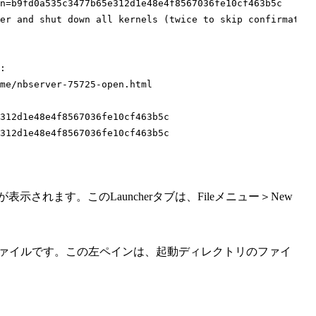
n=b9fd0a535c3477b65e312d1e48e4f8567036fe10cf463b5c

er and shut down all kernels (twice to skip confirmation
:

me/nbserver-75725-open.html

312d1e48e4f8567036fe10cf463b5c

312d1e48e4f8567036fe10cf463b5c

bの画面が表示されます。このLauncherタブは、Fileメニュー＞New
 しておいたファイルです。この左ペインは、起動ディレクトリのファイ