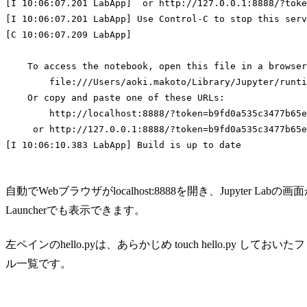
[I 10:06:07.201 LabApp]  or http://127.0.0.1:8888/?toke
[I 10:06:07.201 LabApp] Use Control-C to stop this serv
[C 10:06:07.209 LabApp] 

    To access the notebook, open this file 
in
 a browser
        file:///Users/aoki.makoto/Library/Jupyter/runti
    Or copy and paste one of these URLs:

        http://localhost:8888/?token=b9fd0a535c3477b65e
     or http://127.0.0.1:8888/?token=b9fd0a535c3477b65e
[I 10:06:10.383 LabApp] Build is up to date

Code language:
Bash
(
bash
)
自動でWebブラウザがlocalhost:8888を開き、Jupyter La
Launcherでも表示できます。
左ペインのhello.pyは、あらかじめ touch hello.py
ル一覧です。