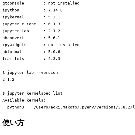
qtconsole        : not installed

ipython          : 7.14.0

ipykernel        : 5.2.1

jupyter client   : 6.1.3

jupyter lab      : 2.1.2

nbconvert        : 5.6.1

ipywidgets       : not installed

nbformat         : 5.0.6

traitlets        : 4.3.3

$ jupyter lab --version

2.1.2

$ jupyter kernelspec list

Available kernels:

  python3    /Users/aoki.makoto/.pyenv/versions/3.8.2/l
Code language:
Bash
(
bash
)
使い方