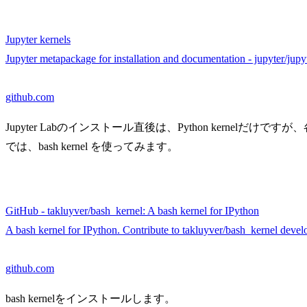
Jupyter kernels
Jupyter metapackage for installation and documentation - jupyter/jupy
github.com
Jupyter Labのインストール直後は、Python kernelだ
では、bash kernel を使ってみます。
GitHub - takluyver/bash_kernel: A bash kernel for IPython
A bash kernel for IPython. Contribute to takluyver/bash_kernel deve
github.com
bash kernelをインストールします。