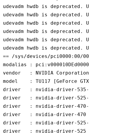
udevadm hwdb is deprecated. Use systemd-hwdb
udevadm hwdb is deprecated. Use systemd-hwdb
udevadm hwdb is deprecated. Use systemd-hwdb
udevadm hwdb is deprecated. Use systemd-hwdb
udevadm hwdb is deprecated. Use systemd-hwdb
udevadm hwdb is deprecated. Use systemd-hwdb
== /sys/devices/pci0000:00/0000:00:03.1/0000
modalias : pci:v000010DEd00001F82sv000019DAs
vendor   : NVIDIA Corporation

model    : TU117 [GeForce GTX 1650]

driver   : nvidia-driver-535-server-open - d
driver   : nvidia-driver-525-open - distro n
driver   : nvidia-driver-470-server - distro
driver   : nvidia-driver-470 - distro non-fr
driver   : nvidia-driver-525-server - distro
driver   : nvidia-driver-525 - distro non-fr