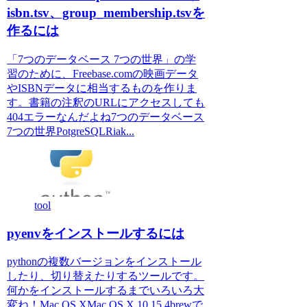
isbn.tsv、group_membership.tsvを
作るには
「7つのデータベース 7つの世界」の学
習のために、Freebase.comの映画データ
やISBNデータに相当するものを作りま
す。書籍の注釈のURLにアクセスしても
404エラーなんだよね7つのデータベース
7つの世界PotgreSQLRiak...
tool
pyenvをインストールするには
pythonの複数バージョンをインストール
したり、切り替えたりするツールです。
何かをインストールするまでいろいろ大
変ね！Mac OS XMac OS X 10.15.4brewで