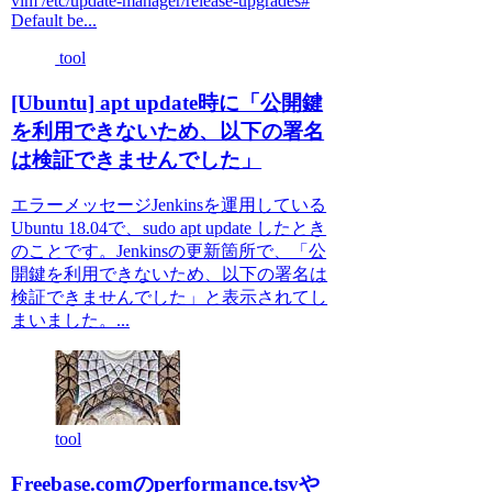
vim /etc/update-manager/release-upgrades#
Default be...
tool
[Ubuntu] apt update時に「公開鍵
を利用できないため、以下の署名
は検証できませんでした」
エラーメッセージJenkinsを運用している
Ubuntu 18.04で、sudo apt update したとき
のことです。Jenkinsの更新箇所で、「公
開鍵を利用できないため、以下の署名は
検証できませんでした」と表示されてし
まいました。...
tool
Freebase.comのperformance.tsvや