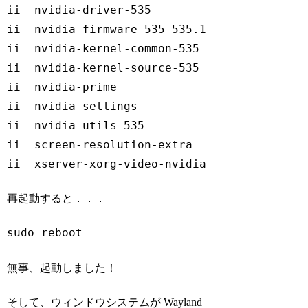
ii  nvidia-driver-535                       
ii  nvidia-firmware-535-535.129.03          
ii  nvidia-kernel-common-535                
ii  nvidia-kernel-source-535                
ii  nvidia-prime                            
ii  nvidia-settings                         
ii  nvidia-utils-535                        
ii  screen-resolution-extra                 
ii  xserver-xorg-video-nvidia-535          
再起動すると．．．
sudo reboot
無事、起動しました！
そして、ウィンドウシステムが Wayland