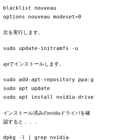
blacklist nouveau

options nouveau modeset=0
Code language:
plaintext
(
plaintext
)
次を実行します。
sudo update-initramfs -u
Code language:
Bash
(
bash
)
aptでインストールします。
sudo add-apt-repository ppa:graphics-drivers
sudo apt update

sudo apt install nvidia-driver-535
Code language:
Bash
(
bash
)
インストール済みのnvidiaドライバを確
認すると．．．
dpkg -l | grep nvidia