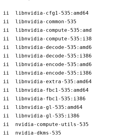
Code language:
Bash
(
bash
)
ii  libnvidia-cfg1-535:amd64                
ii  libnvidia-common-535                    
ii  libnvidia-compute-535:amd64             
ii  libnvidia-compute-535:i386              
ii  libnvidia-decode-535:amd64              
ii  libnvidia-decode-535:i386               
ii  libnvidia-encode-535:amd64              
ii  libnvidia-encode-535:i386               
ii  libnvidia-extra-535:amd64               
ii  libnvidia-fbc1-535:amd64                
ii  libnvidia-fbc1-535:i386                 
ii  libnvidia-gl-535:amd64                  
ii  libnvidia-gl-535:i386                   
ii  nvidia-compute-utils-535                
ii  nvidia-dkms-535                         