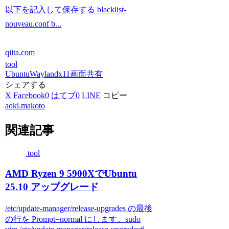
以下を記入して保存する blacklist-
nouveau.conf b...
qiita.com
tool
Ubuntu
Wayland
x11
画面共有
シェアする
X
Facebook
0
はてブ
0
LINE
コピー
aoki.makoto
関連記事
tool
AMD Ryzen 9 5900XでUbuntu
25.10 アップグレード
/etc/update-manager/release-upgrades の最後
の行を Prompt=normal にします。sudo