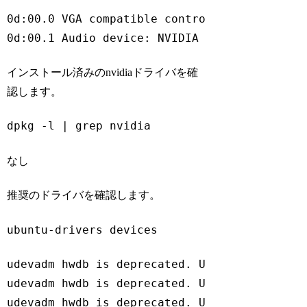
Code language:
Bash
(
bash
)
0d:00.0 VGA compatible controller: NVIDIA Co
0d:00.1 Audio device: NVIDIA Corporation De
Code language:
plaintext
(
plaintext
)
インストール済みのnvidiaドライバを確
認します。
dpkg -l | grep nvidia
Code language:
Bash
(
bash
)
なし
推奨のドライバを確認します。
ubuntu-drivers devices
Code language:
Bash
(
bash
)
udevadm hwdb is deprecated. Use systemd-hwdb
udevadm hwdb is deprecated. Use systemd-hwdb
udevadm hwdb is deprecated. Use systemd-hwdb