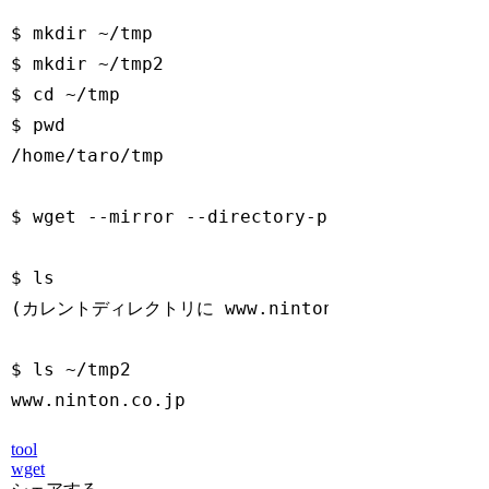
$ mkdir ~/tmp

$ mkdir ~/tmp2

$ cd ~/tmp

$ pwd

/home/taro/tmp

$ wget --mirror --directory-prefix=/home/ta
$ ls

(カレントディレクトリに www.ninton.co.jp は作られ
$ ls ~/tmp2

www.ninton.co.jp
Code language:
PHP
(
php
)
tool
wget