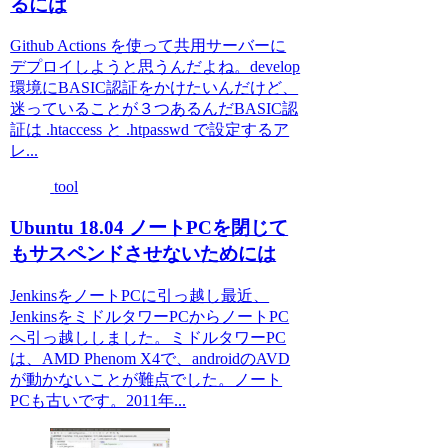
るには
Github Actions を使って共用サーバーに
デプロイしようと思うんだよね。develop
環境にBASIC認証をかけたいんだけど、
迷っていることが３つあるんだBASIC認
証は .htaccess と .htpasswd で設定するア
レ...
tool
Ubuntu 18.04 ノートPCを閉じて
もサスペンドさせないためには
JenkinsをノートPCに引っ越し最近、
JenkinsをミドルタワーPCからノートPC
へ引っ越ししました。ミドルタワーPC
は、AMD Phenom X4で、androidのAVD
が動かないことが難点でした。ノート
PCも古いです。2011年...