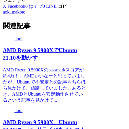
シェアする
X
Facebook
0
はてブ
0
LINE
コピー
aoki.makoto
関連記事
tool
AMD Ryzen 9 5900XでUbuntu
21.10を動かす
AMD Ryzen 9 5900Xのpassmarkスコアが
約4万！、AMDいいなーと思っていまし
たが、Ubuntuで不安定との記事をちらほ
ら見かけて、躊躇していました。あると
き、AMDとUbuntuを安定動作させてい
るという記事を見かけて...
tool
AMD Ryzen 9 5900X、Ubuntu