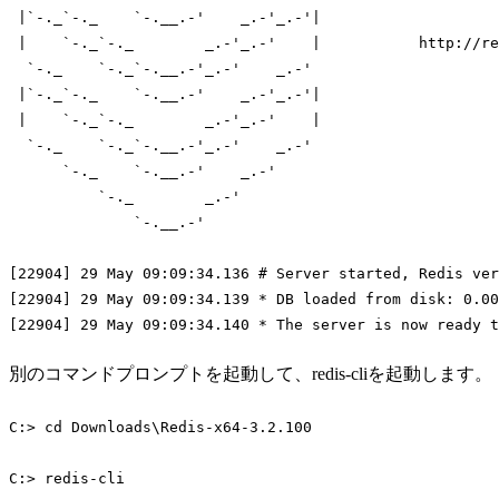
 |`-._`-._    `-.__.-
'    _.-'
_.-
'|

 |    `-._`-._        _.-'
_.-
'    |           http://re
  `-._    `-._`-.__.-'
_.-
'    _.-'
 |`-._`-._    `-.__.-
'    _.-'
_.-
'|

 |    `-._`-._        _.-'
_.-
'    |

  `-._    `-._`-.__.-'
_.-
'    _.-'
      `-._    `-.__.-
'    _.-'
          `-._        _.-
'

              `-.__.-'
[22904] 29 May 09:09:34.136 
# Server started, Redis ver
[22904] 29 May 09:09:34.139 * DB loaded from disk: 0.00
[22904] 29 May 09:09:34.140 * The server is now ready t
Code language:
Bash
(
bash
)
別のコマンドプロンプトを起動して、redis-cliを起動します。
C:> 
cd
 Downloads\Redis-x64-3.2.100

C:> redis-cli
