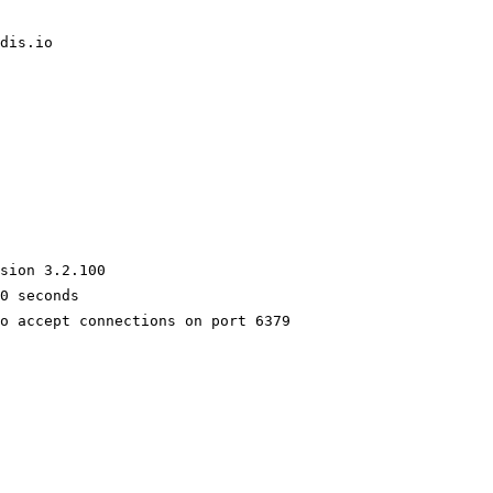
dis.io

sion 3.2.100
0 seconds

o accept connections on port 6379