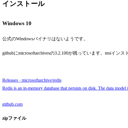
インストール
Windows 10
公式のWindowsバイナリはないようです。
githubにmicrosoftarchivesの3.2.100が残っています
Releases · microsoftarchive/redis
Redis is an in-memory database that persists on disk. The data model i
github.com
zipファイル