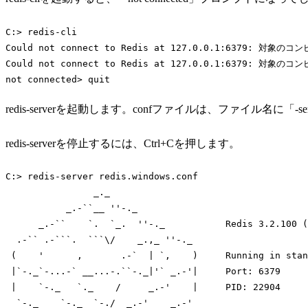
C:> redis-cli

Could not connect to Redis at 127.0.0.1:6379
Could not connect to Redis at 127.0.0.1:6379
not connected> quit
Code language:
Bash
(
bash
)
redis-serverを起動します。confファイルは、ファイル名に「-ser
redis-serverを停止するには、Ctrl+Cを押します。
C:> redis-server redis.windows.conf

                _._

           _.-``__ 
''
-._

      _.-``    `.  `_.  
''
-._           Redis 3.2.100 (
  .-`` .-```.  ```\/    _.,_ 
''
-._

 (    
'      ,       .-`  | `,    )     Running in stan
 |`-._`-...-` __...-.``-._|'
` _.-
'|     Port: 6379

 |    `-._   `._    /     _.-'
    |     PID: 22904

  `-._    `-._  `-./  _.-
'    _.-'