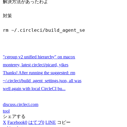
解決方法があったわよ
対策
rm ~/.circleci/build_agent_settings.json
Code language:
Bash
(
bash
)
"cgroup v2 unified hierarchy" on macox
monterey, latest circleci/picard, yikes
Thanks! After running the suggested: rm
~/.circleci/build_agent_settings.json, all was
well again with local CircleCI bu...
discuss.circleci.com
tool
シェアする
X
Facebook
0
はてブ
0
LINE
コピー