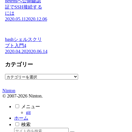
hetemlへ公開鍵認
証でSSH接続する
には
2020.05.11
2020.12.06
bashシェルスクリ
プト入門4
2020.04.20
2020.06.14
カテゴリー
カ
テ
ゴ
Ninton
リ
© 2007-2026 Ninton.
ー
メニュー
git
ホーム
検索