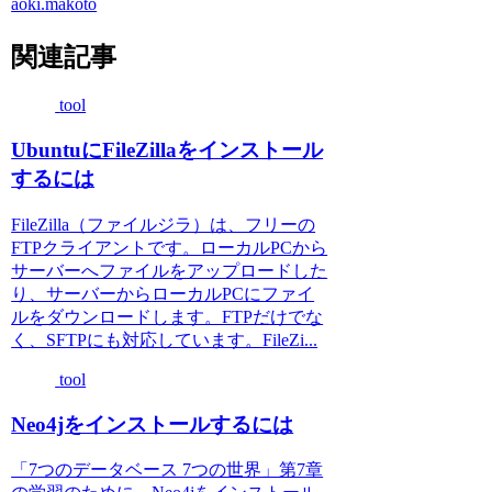
aoki.makoto
関連記事
tool
UbuntuにFileZillaをインストール
するには
FileZilla（ファイルジラ）は、フリーの
FTPクライアントです。ローカルPCから
サーバーへファイルをアップロードした
り、サーバーからローカルPCにファイ
ルをダウンロードします。FTPだけでな
く、SFTPにも対応しています。FileZi...
tool
Neo4jをインストールするには
「7つのデータベース 7つの世界」第7章