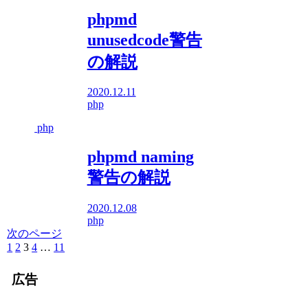
phpmd
unusedcode警告
の解説
2020.12.11
php
php
phpmd naming
警告の解説
2020.12.08
php
次のページ
前
1
2
3
4
…
11
次
へ
へ
広告