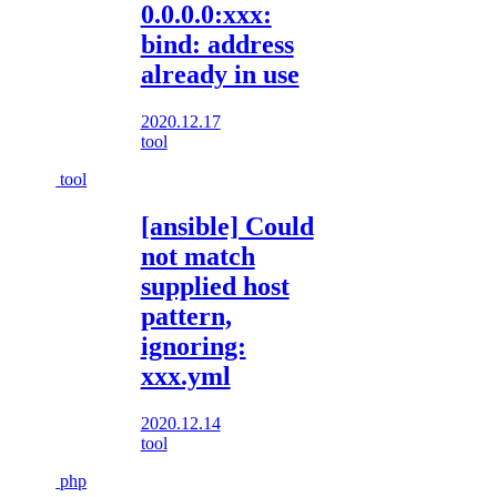
0.0.0.0:xxx:
bind: address
already in use
2020.12.17
tool
tool
[ansible] Could
not match
supplied host
pattern,
ignoring:
xxx.yml
2020.12.14
tool
php