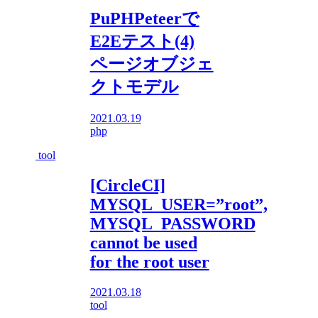
PuPHPeteerで
E2Eテスト(4)
ページオブジェ
クトモデル
2021.03.19
php
tool
[CircleCI]
MYSQL_USER=”root”,
MYSQL_PASSWORD
cannot be used
for the root user
2021.03.18
tool