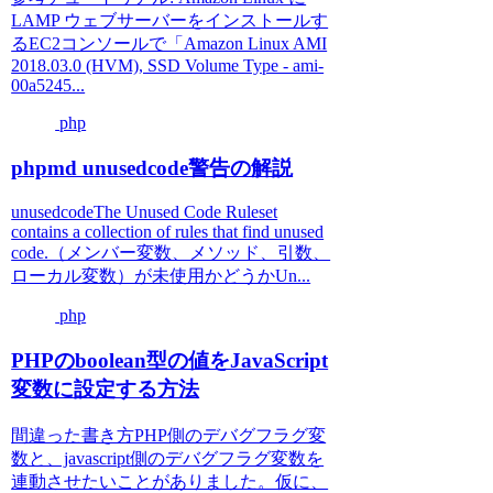
LAMP ウェブサーバーをインストールす
るEC2コンソールで「Amazon Linux AMI
2018.03.0 (HVM), SSD Volume Type - ami-
00a5245...
php
phpmd unusedcode警告の解説
unusedcodeThe Unused Code Ruleset
contains a collection of rules that find unused
code.（メンバー変数、メソッド、引数、
ローカル変数）が未使用かどうかUn...
php
PHPのboolean型の値をJavaScript
変数に設定する方法
間違った書き方PHP側のデバグフラグ変
数と、javascript側のデバグフラグ変数を
連動させたいことがありました。仮に、