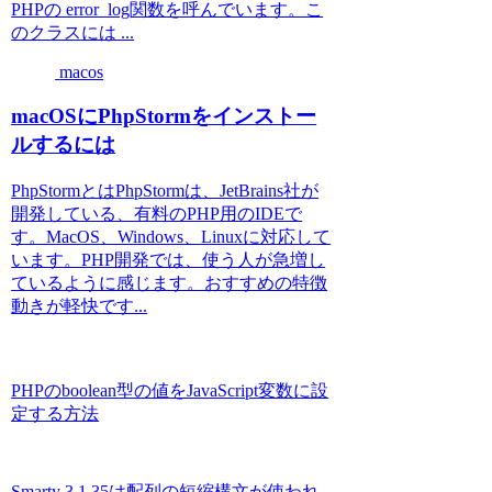
PHPの error_log関数を呼んでいます。こ
のクラスには ...
macos
macOSにPhpStormをインストー
ルするには
PhpStormとはPhpStormは、JetBrains社が
開発している、有料のPHP用のIDEで
す。MacOS、Windows、Linuxに対応して
います。PHP開発では、使う人が急増し
ているように感じます。おすすめの特徴
動きが軽快です...
PHPのboolean型の値をJavaScript変数に設
定する方法
Smarty 3.1.35は配列の短縮構文が使われ