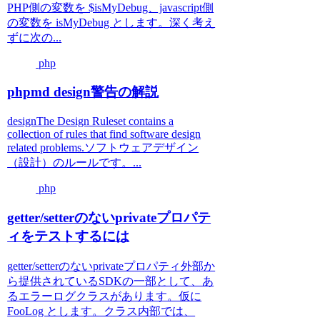
PHP側の変数を $isMyDebug、javascript側
の変数を isMyDebug とします。深く考え
ずに次の...
php
phpmd design警告の解説
designThe Design Ruleset contains a
collection of rules that find software design
related problems.ソフトウェアデザイン
（設計）のルールです。...
php
getter/setterのないprivateプロパテ
ィをテストするには
getter/setterのないprivateプロパティ外部か
ら提供されているSDKの一部として、あ
るエラーログクラスがあります。仮に
FooLog とします。クラス内部では、