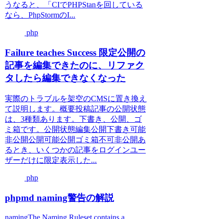
うなると、「CIでPHPStanを回している
なら、PhpStormのI...
php
Failure teaches Success 限定公開の
記事を編集できたのに、リファク
タしたら編集できなくなった
実際のトラブルを架空のCMSに置き換え
て説明します。概要投稿記事の公開状態
は、3種類あります。下書き、公開、ゴ
ミ箱です。公開状態編集公開下書き可能
非公開公開可能公開ゴミ箱不可非公開あ
るとき、いくつかの記事をログインユー
ザーだけに限定表示した...
php
phpmd naming警告の解説
namingThe Naming Ruleset contains a