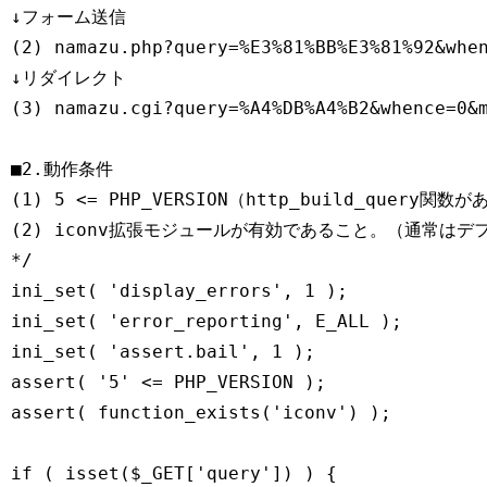
↓フォーム送信

(2) namazu.php?query=%E3%81%BB%E3%81%92&when
↓リダイレクト

(3) namazu.cgi?query=%A4%DB%A4%B2&whence=0&m
■2.動作条件

(1) 5 <= PHP_VERSION（http_build_query関数
(2) iconv拡張モジュールが有効であること。（通常はデ
*/

ini_set( 'display_errors', 1 );

ini_set( 'error_reporting', E_ALL );

ini_set( 'assert.bail', 1 );

assert( '5' <= PHP_VERSION );

assert( function_exists('iconv') );

if ( isset($_GET['query']) ) {
