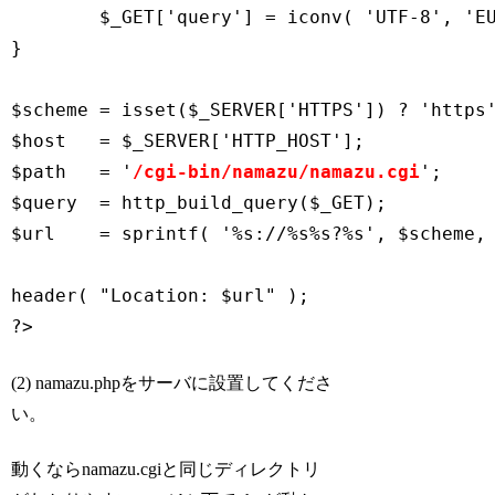
	$_GET['query'] = iconv( 'UTF-8', 'EUC-JP', $_GET['query'] );

}

$scheme = isset($_SERVER['HTTPS']) ? 'https'
$host   = $_SERVER['HTTP_HOST'];

$path   = '
/cgi-bin/namazu/namazu.cgi
';

$query  = http_build_query($_GET);

$url    = sprintf( '%s://%s%s?%s', $scheme, 
header( "Location: $url" );

?>
(2) namazu.phpをサーバに設置してくださ
い。
動くならnamazu.cgiと同じディレクトリ