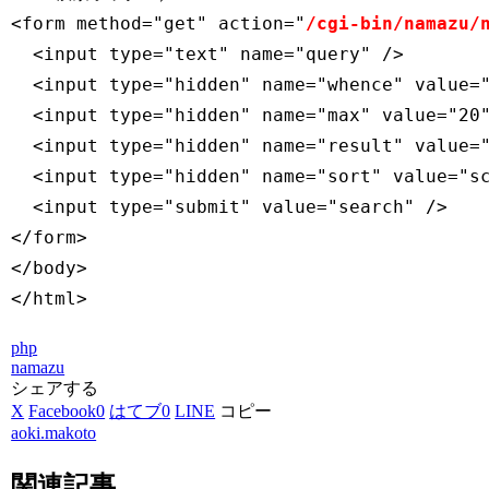
<form method="get" action="
/cgi-bin/namazu/
  <input type="text" name="query" />

  <input type="hidden" name="whence" value="
  <input type="hidden" name="max" value="20"
  <input type="hidden" name="result" value="
  <input type="hidden" name="sort" value="sc
  <input type="submit" value="search" />

</form>

</body>

</html>
php
namazu
シェアする
X
Facebook
0
はてブ
0
LINE
コピー
aoki.makoto
関連記事