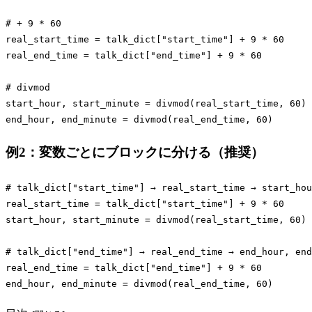
# + 9 * 60
real_start_time = talk_dict[
"start_time"
] + 
9
 * 
60
real_end_time = talk_dict[
"end_time"
] + 
9
 * 
60
# divmod
start_hour, start_minute = divmod(real_start_time, 
60
)

end_hour, end_minute = divmod(real_end_time, 
60
)
Code language:
Python
(
python
)
例2：変数ごとにブロックに分ける（推奨）
# talk_dict["start_time"] → real_start_time → start_hou
real_start_time = talk_dict[
"start_time"
] + 
9
 * 
60
start_hour, start_minute = divmod(real_start_time, 
60
)

# talk_dict["end_time"] → real_end_time → end_hour, end
real_end_time = talk_dict[
"end_time"
] + 
9
 * 
60
end_hour, end_minute = divmod(real_end_time, 
60
)
Code language:
Python
(
python
)