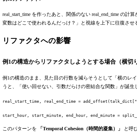
real_start_time を作ったあと、関係のない real_end
変数はどこで使われるんだっけ？」と視線を上下に往復させ
リファクタへの影響
例1の構造からリファクタしようとする場合（横切
例1の構造のまま、見た目の行数を減らそうとして「横のレ
うと、「使い回せない、引数だらけの密結合な関数」が誕生
real_start_time, real_end_time = add_offset(talk_dict[
"
start_hour, start_minute, end_hour, end_minute = split_
Code language:
Python
(
python
)
このパターンを
「Temporal Cohesion（時間的凝集）」
と呼