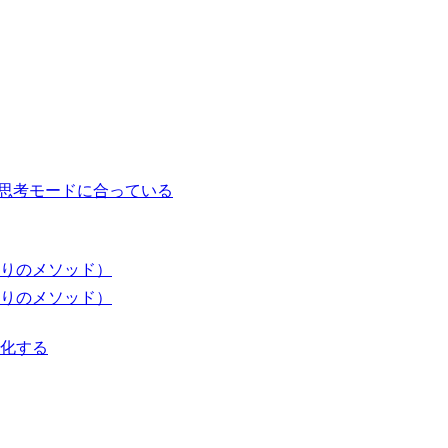
の思考モードに合っている
切りのメソッド）
切りのメソッド）
化する