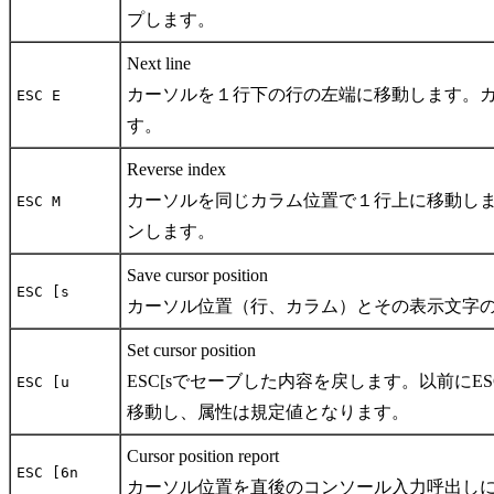
プします。
Next line
カーソルを１行下の行の左端に移動します。
ESC E
す。
Reverse index
カーソルを同じカラム位置で１行上に移動し
ESC M
ンします。
Save cursor position
ESC [s
カーソル位置（行、カラム）とその表示文字
Set cursor position
ESC[sでセーブした内容を戻します。以前にE
ESC [u
移動し、属性は規定値となります。
Cursor position report
ESC [6n
カーソル位置を直後のコンソール入力呼出しにて知