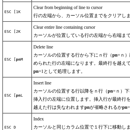
Clear from beginning of line to cursor
ESC [1K
行の左端から、カーソル位置までをクリアし
Clear entire line containing cursor
ESC [2K
カーソルが位置している行の左端から右端ま
Delete line
カーソルの位置する行から下にｎ行（
pn
=ｎ
ESC [
pn
M
められた行の左端になります。最終行を越え
pn
=1として処理します。
Insert line
カーソルの位置する行以降をｎ行（
pn
=ｎ）
ESC [
pn
L
挿入行の左端に位置します。挿入行が最終行
越えた行は失なわれます
pn
が省略されるか
pn
Index
カーソルと同じカラム位置で１行下に移動し
ESC D