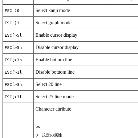
Select kanji mode
ESC )0
Select graph mode
ESC )3
Enable cursor display
ESC[>5l
Disable cursor display
ESC[>5h
Enable bottom line
ESC[>1h
Disable botttom line
ESC[>1l
Select 20 line
ESC[>3h
Select 25 line mode
ESC[>3l
Character attribute
ps
0 規定の属性