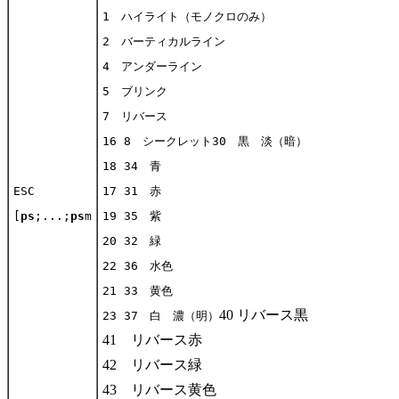
1 ハイライト（モノクロのみ）
2 バーティカルライン
4 アンダーライン
5 ブリンク
7 リバース
16 8 シークレット30 黒 淡（暗）
18 34 青
ESC
17 31 赤
[
ps
;...;
ps
m
19 35 紫
20 32 緑
22 36 水色
21 33 黄色
40 リバース黒
23 37 白 濃（明）
41 リバース赤
42 リバース緑
43 リバース黄色