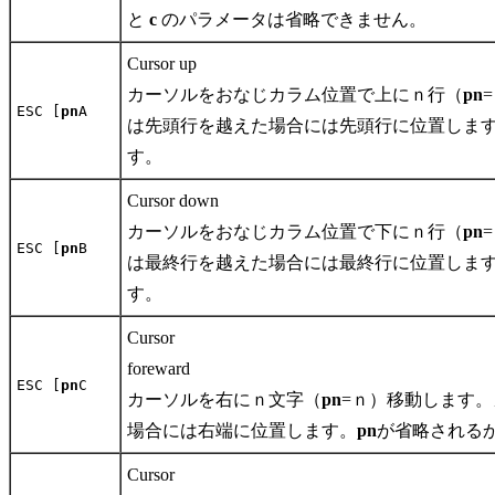
と
c
のパラメータは省略できません。
Cursor up
カーソルをおなじカラム位置で上にｎ行（
pn
ESC [
pn
A
は先頭行を越えた場合には先頭行に位置しま
す。
Cursor down
カーソルをおなじカラム位置で下にｎ行（
pn
ESC [
pn
B
は最終行を越えた場合には最終行に位置しま
す。
Cursor
foreward
ESC [
pn
C
カーソルを右にｎ文字（
pn
=ｎ）移動します
場合には右端に位置します。
pn
が省略される
Cursor