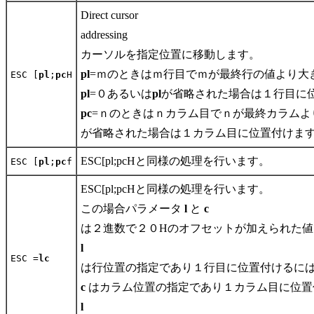
Direct cursor
addressing
カーソルを指定位置に移動します。
pl
=ｍのときはｍ行目でｍが最終行の値より大
ESC [
pl
;
pc
H
pl
=０あるいは
pl
が省略された場合は１行目に
pc
=ｎのときはｎカラム目でｎが最終カラムよ
が省略された場合は１カラム目に位置付けま
ESC[pl;pcHと同様の処理を行います。
ESC [
pl
;
pc
f
ESC[pl;pcHと同様の処理を行います。
この場合パラメータ
l
と
c
は２進数で２０Hのオフセットが加えられた値
l
ESC =
l
c
は行位置の指定であり１行目に位置付けるに
c
はカラム位置の指定であり１カラム目に位置
l