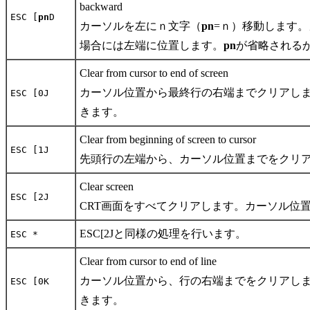
backward
ESC [
pn
D
カーソルを左にｎ文字（
pn
=ｎ）移動します
場合には左端に位置します。
pn
が省略される
Clear from cursor to end of screen
カーソル位置から最終行の右端までクリアしま
ESC [0J
きます。
Clear from beginning of screen to cursor
ESC [1J
先頭行の左端から、カーソル位置までをクリ
Clear screen
ESC [2J
CRT画面をすべてクリアします。カーソル位
ESC[2Jと同様の処理を行います。
ESC *
Clear from cursor to end of line
カーソル位置から、行の右端までをクリアしま
ESC [0K
きます。