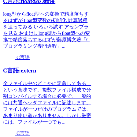
C言語:float型の精度
long型からfloat型への変換で精度落ちす
るはずが float型変数の初期化 計算過程
を追ってみる いろいろ試す アセンブラ
を見る おまけ1. long型からfloat型への変
換で精度落ちするはずが藤原博文著「C
プログラミング専門過程」...
C言語
C言語:extern
全ファイル中のどこかに定義してある、
という意味です。複数ファイル構成で分
割コンパイルする場合に必要で、一般的
には共通ヘッダファイルに記述します。
ファイルが一つだけのプログラムでは、
あまり使い道がありません。しかし厳密
には、ファイルが一つでも...
C言語