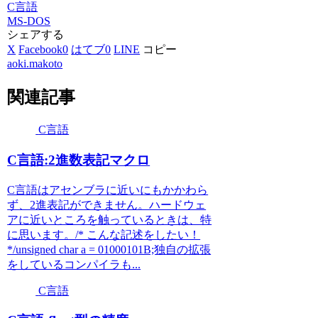
C言語
MS-DOS
シェアする
X
Facebook
0
はてブ
0
LINE
コピー
aoki.makoto
関連記事
C言語
C言語:2進数表記マクロ
C言語はアセンブラに近いにもかかわら
ず、2進表記ができません。ハードウェ
アに近いところを触っているときは、特
に思います。/* こんな記述をしたい！
*/unsigned char a = 01000101B;独自の拡張
をしているコンパイラも...
C言語