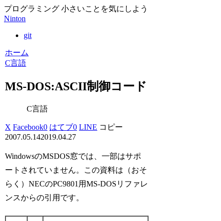
プログラミング 小さいことを気にしよう
Ninton
git
ホーム
C言語
MS-DOS:ASCII制御コード
C言語
X
Facebook
0
はてブ
0
LINE
コピー
2007.05.14
2019.04.27
WindowsのMSDOS窓では、一部はサポ
ートされていません。この資料は（おそ
らく）NECのPC9801用MS-DOSリファレ
ンスからの引用です。