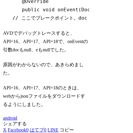
　　　　@Override

　　　　public 
void
 onEvent(DocumentSnapshot 
// ここでブレークポイント。doc も null、e も n
Code language:
JavaScript
(
javascript
)
AVDでデバッグトレースすると、
API=16、API=17、API=18で、onEventの
引数docもnull、eもnullでした。
原因がわからないので、あきらめまし
た。
API=16、API=17、API=18のときは、
webからjsonファイルをダウンロードす
るようにしました。
android
シェアする
X
Facebook
0
はてブ
0
LINE
コピー