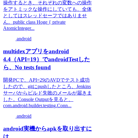
操作するとき、それぞれの変数への操作
をアトミックな操作にしていても、全体
としてはスレッドセーフではありませ
ん。public class Hoge { private
AtomicInteger...
android
multidexアプリをandroid
4.4（API=19）でandroidTestした
ら、No tests found
開発PCで、API=29のAVDでテスト成功
したので、gitにpushしたところ、Jenkins
サーバからビルド失敗のメールが届きま
した。Console Outputを見ると、
com.android.builder.testing.Conn...
android
android実機からapkを取り出すに
は