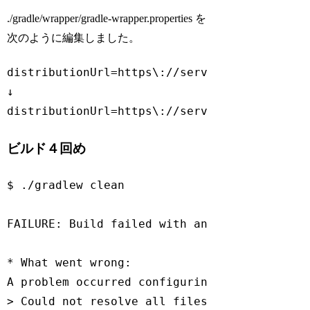
./gradle/wrapper/gradle-wrapper.properties を
次のように編集しました。
distributionUrl=https\:
//services.gradle.or
↓

distributionUrl=https\:
//services.gradle.or
Code language:
JavaScript
(
javascript
)
ビルド４回め
$ ./gradlew clean

FAILURE
: Build failed 
with
 an exception.

* What went wrong:

A problem occurred configuring root project
> Could not resolve all files 
for
 configura