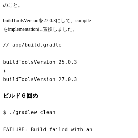
のこと。
buildToolsVersionを27.0.3にして、compile
をimplementationに置換しました。
// app/build.gradle
buildToolsVersion 
25.0
.3
↓

buildToolsVersion 
27.0
.3
Code language:
JavaScript
(
javascript
)
ビルド６回め
$ ./gradlew clean

FAILURE
: Build failed 
with
 an exception.
