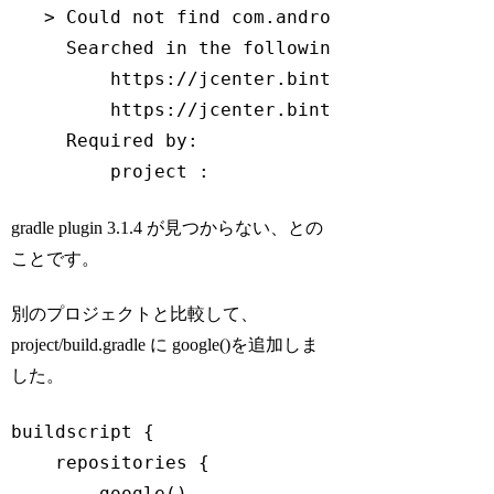
   > Could not find com.android.tools.build
     Searched 
in
 the following locations:

         https:
//jcenter.bintray.com/com/an
         https:
//jcenter.bintray.com/com/an
     Required by:

         project :
Code language:
JavaScript
(
javascript
)
gradle plugin 3.1.4 が見つからない、との
ことです。
別のプロジェクトと比較して、
project/build.gradle に google()を追加しま
した。
buildscript {

    repositories {

        google()
