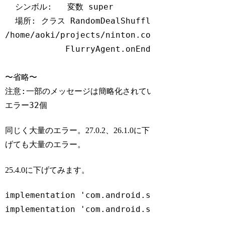
  シンボル:   変数 
super
  場所: クラス RandomDealShuffleActivity

/home/aoki/projects/ninton.co.jp/ShuffleNav
            FlurryAgent.onEndSession(
this
);

                                     ^

〜省略〜

注意:一部のメッセージは簡略化されています。-Xdiags:
エラー32個
Code language:
JavaScript
(
javascript
)
同じく大量のエラー。27.0.2、26.1.0に下
げても大量のエラー。
25.4.0に下げてみます。
implementation 
'com.android.support:appcomp
implementation 
'com.android.support:support
Code language:
JavaScript
(
javascript
)