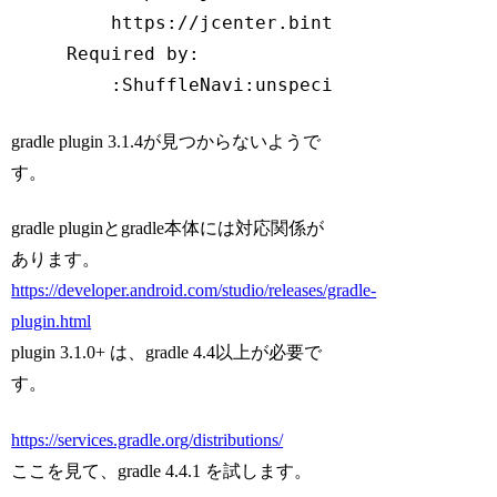
         https:
//jcenter.bintray.com/com/an
     Required by:

         :ShuffleNavi:unspecified
Code language:
JavaScript
(
javascript
)
gradle plugin 3.1.4が見つからないようで
す。
gradle pluginとgradle本体には対応関係が
あります。
https://developer.android.com/studio/releases/gradle-
plugin.html
plugin 3.1.0+ は、gradle 4.4以上が必要で
す。
https://services.gradle.org/distributions/
ここを見て、gradle 4.4.1 を試します。