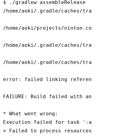
$ ./gradlew assembleRelease

/home/aoki/.gradle/caches/transforms
-1
/file
/home/aoki/projects/ninton.co.jp/ShuffleNav
/home/aoki/.gradle/caches/transforms
-1
/file
/home/aoki/.gradle/caches/transforms
-1
/file
error: failed linking references.

FAILURE: Build failed 
with
 an exception.

* What went wrong:

Execution failed 
for
 task 
':app:processRele
> Failed to process resources, see aapt out