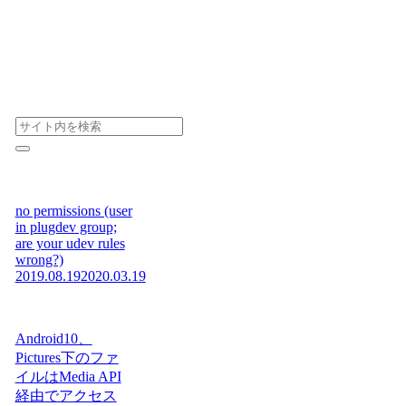
no permissions (user
in plugdev group;
are your udev rules
wrong?)
2019.08.19
2020.03.19
Android10、
Pictures下のファ
イルはMedia API
経由でアクセス