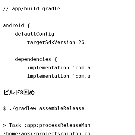
// app/build.gradle
android {

    defaultConfig

        targetSdkVersion 
26
    dependencies {

        implementation 
'com.android.support
        implementation 
'com.android.support
Code language:
JavaScript
(
javascript
)
ビルド8回め
$ ./gradlew assembleRelease

> Task :app:processReleaseManifest FAILED

/home/aoki/projects/ninton.co.jp/ShuffleNavi