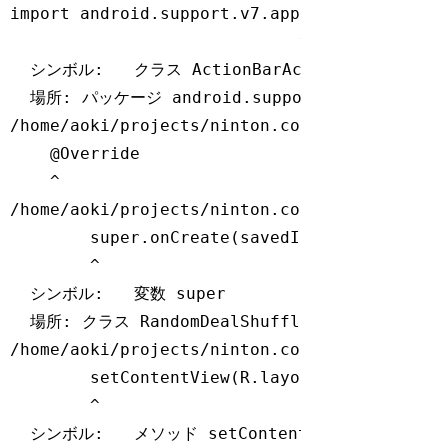
import
 android.support.v7.app.ActionBarActiv
                             ^

  シンボル:   クラス ActionBarActivity

  場所: パッケージ android.support.v7.app

/home/aoki/projects/ninton.co.jp/ShuffleNav
    @Override

/home/
aoki/projects/ninton.co.jp/ShuffleNav
super
.onCreate(savedInstanceState);

        ^

  シンボル:   変数 
super
  場所: クラス RandomDealShuffleActivity

/home/aoki/projects/ninton.co.jp/ShuffleNav
        setContentView(R.layout.activity_ran
        ^

  シンボル:   メソッド setContentView(int)
