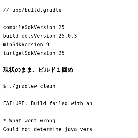
// app/build.gradle
compileSdkVersion 
25
buildToolsVersion 
25.0
.3
minSdkVersion 
9
tartgetSdkVersion 
25
Code language:
JavaScript
(
javascript
)
現状のまま、ビルド１回め
$ ./gradlew clean

FAILURE
: Build failed 
with
 an exception.

* What went wrong:

Could not determine java version 
from
'11.0
Code language:
JavaScript
(
javascript
)