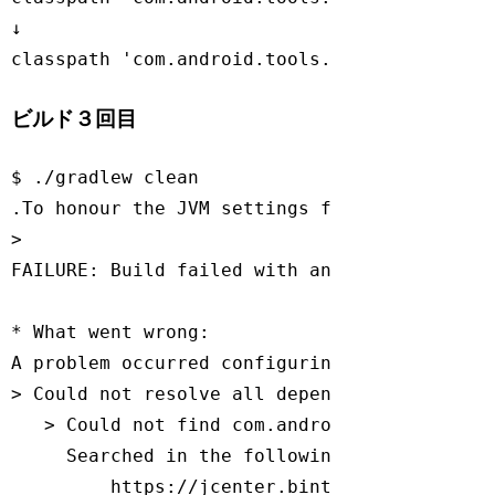
↓

classpath 
'com.android.tools.build:gradle:3
Code language:
JavaScript
(
javascript
)
ビルド３回目
$ ./gradlew clean

.To honour the JVM settings 
for
this
 build 
> 

FAILURE: Build failed 
with
 an exception.

* What went wrong:

A problem occurred configuring root project
> Could not resolve all dependencies 
for
 co
   > Could not find com.android.tools.build
     Searched 
in
 the following locations:

         https:
//jcenter.bintray.com/com/an