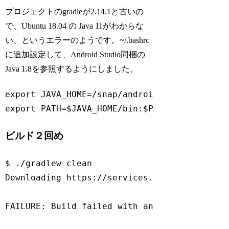
プロジェクトのgradleが2.14.1と古いの
で、Ubuntu 18.04 の Java 11がわからな
い、というエラーのようです。~/.bashrc
に追加設定して、Android Studio同梱の
Java 1.8を参照するようにしました。
export
 JAVA_HOME=
/snap/
export
 PATH=$JAVA_HOME/bin:$PATH
Code language:
JavaScript
(
javascript
)
ビルド２回め
$ ./gradlew clean

Downloading https:
//services.gradle.org/dis
FAILURE: Build failed 
with
 an exception.
