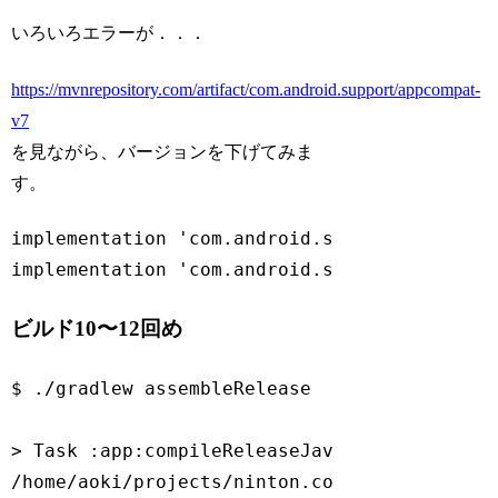
Code language:
JavaScript
(
javascript
)
いろいろエラーが．．．
https://mvnrepository.com/artifact/com.android.support/appcompat-
v7
を見ながら、バージョンを下げてみま
す。
implementation 
'com.android.support:appcomp
implementation 
'com.android.support:support
Code language:
JavaScript
(
javascript
)
ビルド10〜12回め
$ ./gradlew assembleRelease

> Task :app:compileReleaseJavaWithJavac FAIL
/home/aoki/projects/ninton.co.jp/ShuffleNav