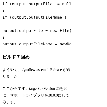
if
 (output.outputFile != 
null
 && output.out
if
 (output.outputFileName != 
null
 && output
output.outputFile = 
new
 File(output.outputF
↓

output.outputFileName = newName
Code language:
PHP
(
php
)
ビルド７回め
ようやく、./gradlew assembleRelease が通
りました。
ここからです。targetSdkVersion 25を26
に、サポートライブラリを28.0.0にして
みます。