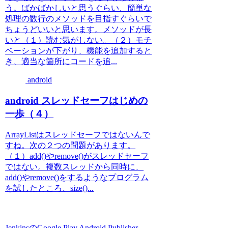
う。ばかばかしいと思うぐらい、簡単な
処理の数行のメソッドを目指すぐらいで
ちょうどいいと思います。メソッドが長
いと（１）読む気がしない。（２）モチ
ベーションが下がり、機能を追加すると
き、適当な箇所にコードを追...
android
android スレッドセーフはじめの
一歩（４）
ArrayListはスレッドセーフではないんで
すね。次の２つの問題があります。
（１）add()やremove()がスレッドセーフ
ではない。複数スレッドから同時に、
add()やremove()をするようなプログラム
を試したところ、size()...
JenkinsのGoogle Play Android Publisher