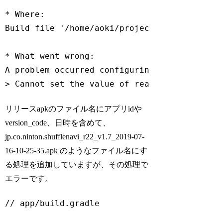
* Where:

Build file 
'/home/aoki/projects/ninton.co.j
* What went wrong:

A problem occurred configuring project 
':ap
> Cannot 
set
 the value of read-only propert
Code language:
JavaScript
(
javascript
)
リリースapkのファイル名にアプリidや
version_code、日時を含めて、
jp.co.ninton.shufflenavi_r22_v1.7_2019-07-
16-10-25-35.apk のようなファイル名にす
る処理を追加していますが、その処理で
エラーです。
// app/build.gradle