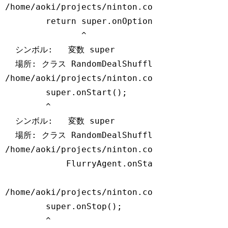
/home/aoki/projects/ninton.co.jp/ShuffleNav
return
super
.onOptionsItemSelected(i
               ^

  シンボル:   変数 
super
  場所: クラス RandomDealShuffleActivity

/home/aoki/projects/ninton.co.jp/ShuffleNav
super
.onStart();

        ^

  シンボル:   変数 
super
  場所: クラス RandomDealShuffleActivity

/home/aoki/projects/ninton.co.jp/ShuffleNav
            FlurryAgent.onStartSession(
this
)
/home/
aoki/projects/ninton.co.jp/ShuffleNav
super
.onStop();

        ^
