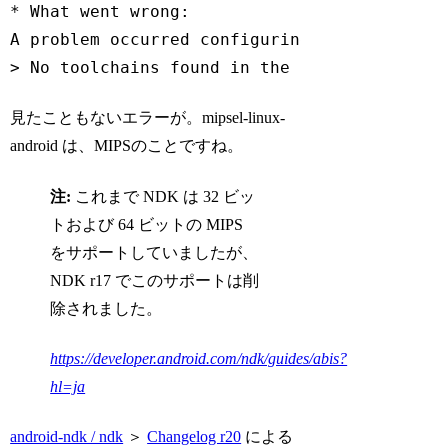
* What went wrong:

A problem occurred configuring project 
':ap
> No toolchains found 
in
 the NDK toolchains
Code language:
JavaScript
(
javascript
)
見たこともないエラーが。mipsel-linux-
android は、MIPSのことですね。
注:
これまで NDK は 32 ビッ
トおよび 64 ビットの MIPS
をサポートしていましたが、
NDK r17 でこのサポートは削
除されました。
https://developer.android.com/ndk/guides/abis?
hl=ja
android-ndk / ndk
＞
Changelog r20
による