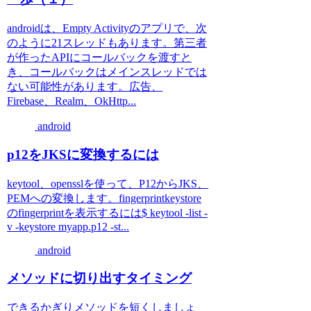
androidは、Empty Activityのアプリで、次
のように21スレッドもあります。第三者
が作ったAPIにコールバックを渡すと
き、コールバックはメインスレッドでは
ない可能性があります。広告、
Firebase、Realm、OkHttp...
android
p12をJKSに変換するには
keytool、opensslを使って、P12からJKS、
PEMへの変換します。fingerprintkeystore
のfingerprintを表示するには$ keytool -list -
v -keystore myapp.p12 -st...
android
メソッドに切り出すタイミング
できるかぎりメソッドを短くしましょ