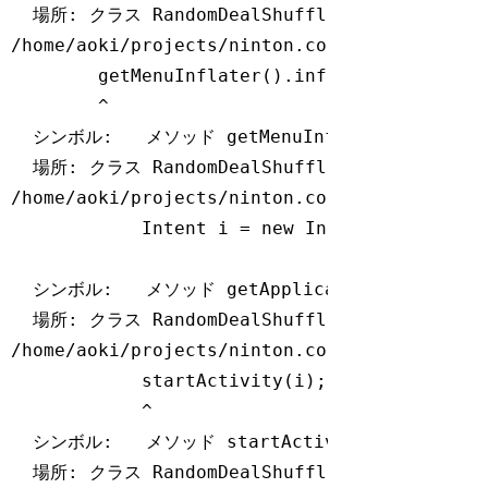
  場所: クラス RandomDealShuffleActivity

/home/aoki/projects/ninton.co.jp/ShuffleNav
        getMenuInflater().inflate(R.menu.men
        ^

  シンボル:   メソッド getMenuInflater()

  場所: クラス RandomDealShuffleActivity

/home/aoki/projects/ninton.co.jp/ShuffleNav
            Intent i = 
new
 Intent(getApplica
                                  ^

  シンボル:   メソッド getApplicationContext()

  場所: クラス RandomDealShuffleActivity

/home/aoki/projects/ninton.co.jp/ShuffleNav
            startActivity(i);

            ^

  シンボル:   メソッド startActivity(Intent)

  場所: クラス RandomDealShuffleActivity
