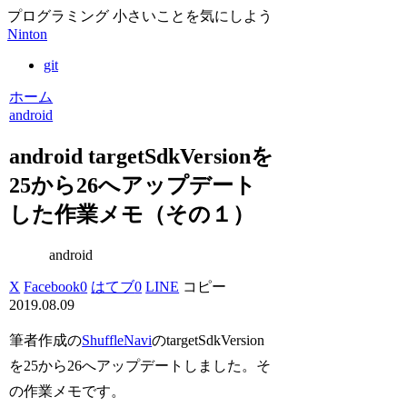
プログラミング 小さいことを気にしよう
Ninton
git
ホーム
android
android targetSdkVersionを
25から26へアップデート
した作業メモ（その１）
android
X
Facebook
0
はてブ
0
LINE
コピー
2019.08.09
筆者作成の
ShuffleNavi
のtargetSdkVersion
を25から26へアップデートしました。そ
の作業メモです。