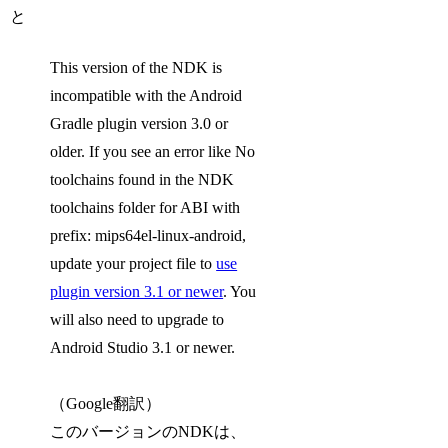
と
This version of the NDK is
incompatible with the Android
Gradle plugin version 3.0 or
older. If you see an error like No
toolchains found in the NDK
toolchains folder for ABI with
prefix: mips64el-linux-android,
update your project file to
use
plugin version 3.1 or newer
. You
will also need to upgrade to
Android Studio 3.1 or newer.
（Google翻訳）
このバージョンのNDKは、