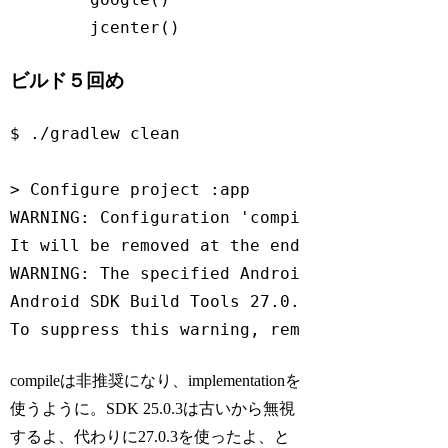
        jcenter()
ビルド５回め
$ ./gradlew clean

WARNING
: Configuration 
'compile'
 is obsolet
It will be removed at the end 
of
2018.
 For 
WARNING: The specified Android SDK Build To
Android SDK Build Tools 
27.0
.3
 will be used.
To suppress 
this
 warning, remove 
"buildTool
Code language:
JavaScript
(
javascript
)
compileは非推奨になり、implementationを
使うように。SDK 25.0.3は古いから無視
するよ、代わりに27.0.3を使ったよ、と