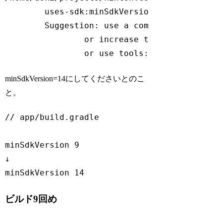
        uses-sdk:minSdkVersion 
9
 cannot be 
        Suggestion: 
use
a
compatible
librar
or
increase
this
project
'
s
or
use
tools
:
overrideLibrar
Code language:
PHP
(
php
)
minSdkVersion=14にしてくださいとのこ
と。
// app/build.gradle
minSdkVersion 
9
↓

minSdkVersion 
14
Code language:
JavaScript
(
javascript
)
ビルド9回め