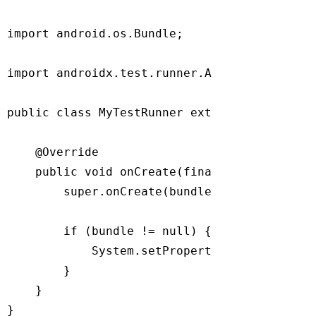
import
 android.os.Bundle;

import
 androidx.test.runner.AndroidJUnitRunn
public
class
MyTestRunner
extends
AndroidJU
@Override
public
void
onCreate
(
final
 Bundle bundl
super
.onCreate(bundle);

if
 (bundle != 
null
) {

            System.setProperty(
"MyTest.num_
        }

    }
