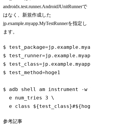
androidx.test.runner.AndroidJUnitRunnerで
はなく、新規作成した
jp.example.myapp.MyTestRunnerを指定し
ます。
$ test_package=jp.example.myapp.test

$ test_runner=jp.example.myapp.MyTestRunner

$ test_class=jp.example.myapp.MyTest

$ test_method=hoge1

$ adb shell am instrument -w \

  e num_tries 3 \

  e class 
${test_class}
#${hoge1} $test_pack
Code language:
Bash
(
bash
)
参考記事