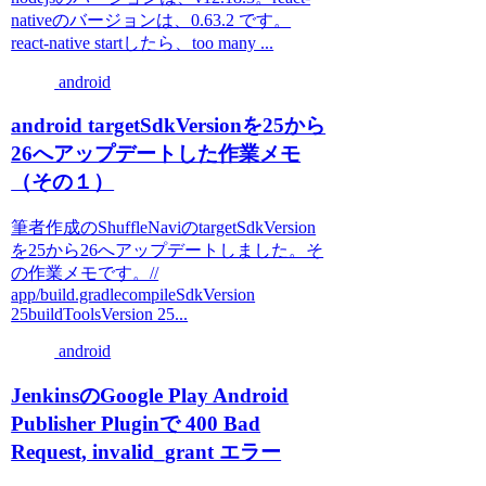
nativeのバージョンは、0.63.2 です。
react-native startしたら、too many ...
android
android targetSdkVersionを25から
26へアップデートした作業メモ
（その１）
筆者作成のShuffleNaviのtargetSdkVersion
を25から26へアップデートしました。そ
の作業メモです。//
app/build.gradlecompileSdkVersion
25buildToolsVersion 25...
android
JenkinsのGoogle Play Android
Publisher Pluginで 400 Bad
Request, invalid_grant エラー