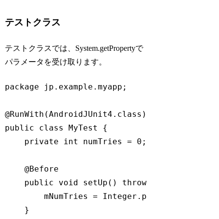
Code language:
Java
(
java
)
テストクラス
テストクラスでは、System.getPropertyで
パラメータを受け取ります。
package
 jp.example.myapp;

@RunWith
(AndroidJUnit4
.
class
public
class
MyTest
{

private
int
 numTries = 
0
;

@Before
public
void
setUp
()
throws
 Exception 
{

        mNumTries = Integer.parseInt(System
    }
