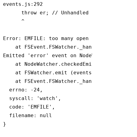
events.js:292

      throw er; // Unhandled 
'error'
 event

      ^

Error: EMFILE: too many open files, watch

    at FSEvent.FSWatcher._handle.onchange (i
Emitted 
'error'
 event on NodeWatcher instanc
    at NodeWatcher.checkedEmitError (/Users/
    at FSWatcher.emit (events.js:315:20)

    at FSEvent.FSWatcher._handle.onchange (i
  errno: -24,

  syscall: 
'watch'
,

  code: 
'EMFILE'
,

  filename: null

}
Code language:
Bash
(
bash
)