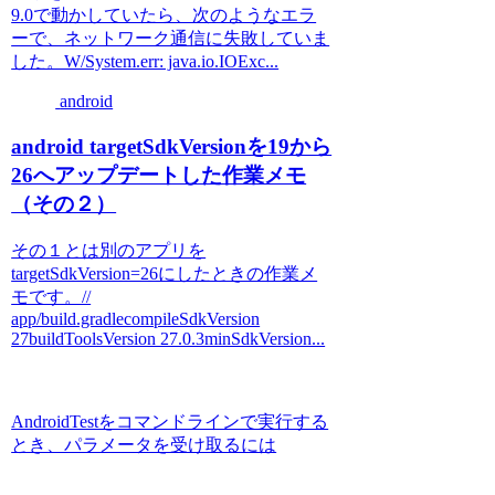
9.0で動かしていたら、次のようなエラ
ーで、ネットワーク通信に失敗していま
した。W/System.err: java.io.IOExc...
android
android targetSdkVersionを19から
26へアップデートした作業メモ
（その２）
その１とは別のアプリを
targetSdkVersion=26にしたときの作業メ
モです。//
app/build.gradlecompileSdkVersion
27buildToolsVersion 27.0.3minSdkVersion...
AndroidTestをコマンドラインで実行する
とき、パラメータを受け取るには