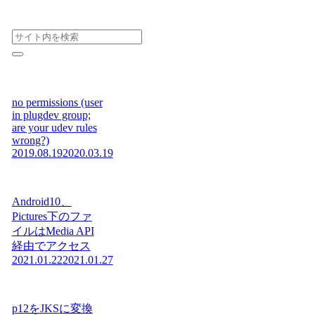
no permissions (user
in plugdev group;
are your udev rules
wrong?)
2019.08.19
2020.03.19
Android10、
Pictures下のファ
イルはMedia API
経由でアクセス
2021.01.22
2021.01.27
p12をJKSに変換