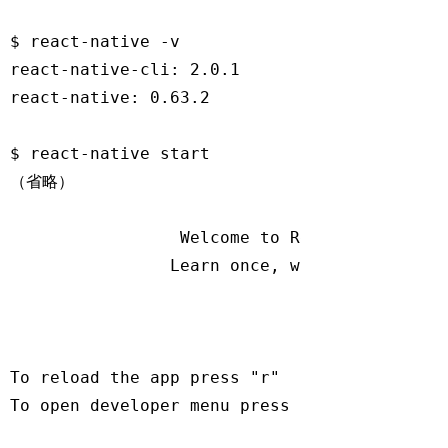
$ react-native -v

react-native-cli: 2.0.1

react-native: 0.63.2

$ react-native start

（省略）                                      
                 Welcome to React Native!

                Learn once, write anywhere

To reload the app press 
"r"
To open developer menu press 
"d"