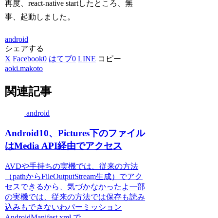
再度、react-native startしたところ、無
事、起動しました。
android
シェアする
X
Facebook
0
はてブ
0
LINE
コピー
aoki.makoto
関連記事
android
Android10、Pictures下のファイル
はMedia API経由でアクセス
AVDや手持ちの実機では、従来の方法
（pathからFileOutputStream生成）でアク
セスできるから、気づかなかったよ一部
の実機では、従来の方法では保存も読み
込みもできないわパーミッション
AndroidManifest.xml で、...