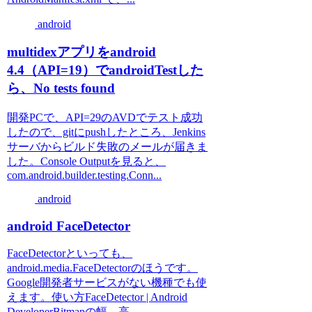
android
multidexアプリをandroid
4.4（API=19）でandroidTestした
ら、No tests found
開発PCで、API=29のAVDでテスト成功
したので、gitにpushしたところ、Jenkins
サーバからビルド失敗のメールが届きま
した。Console Outputを見ると、
com.android.builder.testing.Conn...
android
android FaceDetector
FaceDetectorといっても、
android.media.FaceDetectorのほうです。
Google開発者サービスがない機種でも使
えます。使い方FaceDetector | Android
DeveloperBitmapの幅、高...