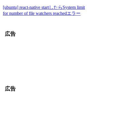
[ubuntu] react-native startしたらSystem limit
for number of file watchers reachedエラー
広告
広告