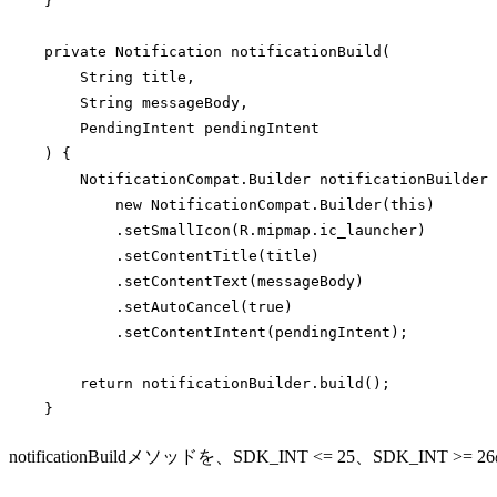
    }

    private Notification notificationBuild(

String
 title,

String
 messageBody,

        PendingIntent pendingIntent

    ) {

        NotificationCompat.Builder notificationBuilder 
new
 NotificationCompat.Builder(
this
)

            .setSmallIcon(R.mipmap.ic_launcher)

            .setContentTitle(title)

            .setContentText(messageBody)

            .setAutoCancel(
true
)

            .setContentIntent(pendingIntent);

return
 notificationBuilder.build();

    }
Code language:
JavaScript
(
javascript
)
notificationBuildメソッドを、SDK_INT <= 25、SDK_INT