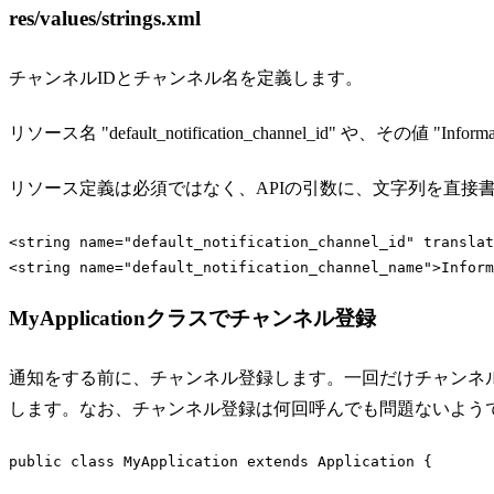
res/values/strings.xml
チャンネルIDとチャンネル名を定義します。
リソース名 "default_notification_channel_id" や、その値 "Inf
リソース定義は必須ではなく、APIの引数に、文字列を直接
<
string
name
=
"default_notification_channel_id"
translat
<
string
name
=
"default_notification_channel_name"
>
Inform
Code language:
HTML, XML
(
xml
)
MyApplicationクラスでチャンネル登録
通知をする前に、チャンネル登録します。一回だけチャンネル登録す
します。なお、チャンネル登録は何回呼んでも問題ないよう
public
class
MyApplication
extends
Application
{
