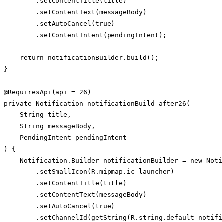
        .setContentTitle(title)

        .setContentText(messageBody)

        .setAutoCancel(
true
)

        .setContentIntent(pendingIntent);

return
 notificationBuilder.build();

}

@RequiresApi(api = 
26
)

private Notification notificationBuild_after26(

String
 title,

String
 messageBody,

    PendingIntent pendingIntent

) {

    Notification.Builder notificationBuilder = 
new
 Noti
        .setSmallIcon(R.mipmap.ic_launcher)

        .setContentTitle(title)

        .setContentText(messageBody)

        .setAutoCancel(
true
)

        .setChannelId(getString(R.string.default_notifi