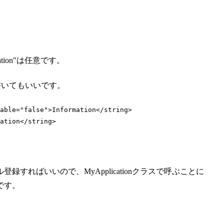
ormation"は任意です。
書いてもいいです。
able
=
"false"
>
Information
</
string
>
ation
</
string
>
ればいいので、MyApplicationクラスで呼ぶことに
です。