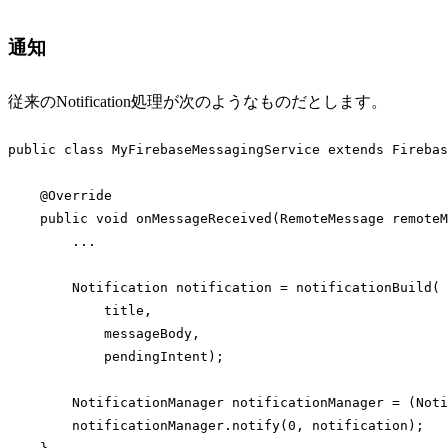
Code language:
PHP
(
php
)
通知
従来のNotification処理が次のようなものだとします。
public 
class
MyFirebaseMessagingService
extends
Firebas
    @Override

    public 
void
 onMessageReceived(RemoteMessage remoteM
        ...

        Notification notification = notificationBuild(

            title,

            messageBody,

            pendingIntent);

        NotificationManager notificationManager = (Noti
        notificationManager.notify(
0
, notification);
