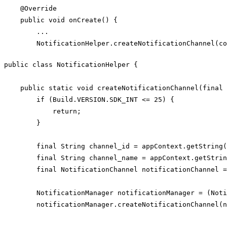
    @Override

public
 void onCreate() {

        ...

Code language:
PHP
(
php
)
public
class
NotificationHelper
{

public
static
 void createNotificationChannel(
final
 
if
 (Build.VERSION.SDK_INT <= 
25
) {

return
;

        }

final
 String channel_id = appContext.getString(
final
 String channel_name = appContext.getStrin
final
 NotificationChannel notificationChannel =
        NotificationManager notificationManager = (Noti
        notificationManager.createNotificationChannel(n