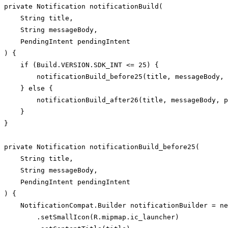
private Notification notificationBuild(

String
 title,

String
 messageBody,

    PendingIntent pendingIntent

) {

if
 (Build.VERSION.SDK_INT <= 
25
) {

        notificationBuild_before25(title, messageBody, 
    } 
else
 {

        notificationBuild_after26(title, messageBody, p
    }

}

private Notification notificationBuild_before25(

String
 title,

String
 messageBody,

    PendingIntent pendingIntent

) {

    NotificationCompat.Builder notificationBuilder = 
ne
        .setSmallIcon(R.mipmap.ic_launcher)
