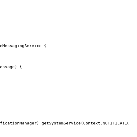
eMessagingService
{

essage) {

ficationManager) getSystemService(Context.NOTIFICATION_S