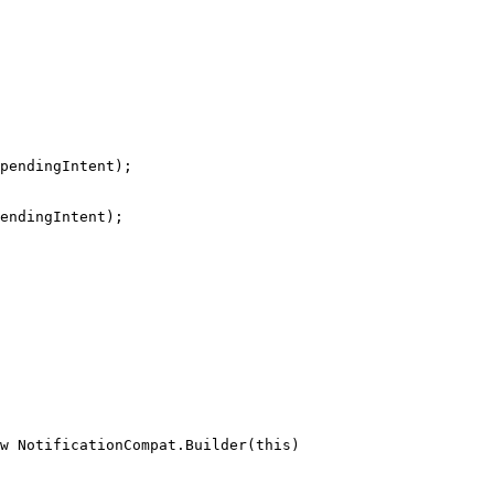
pendingIntent);

endingIntent);

w
 NotificationCompat.Builder(
this
)
