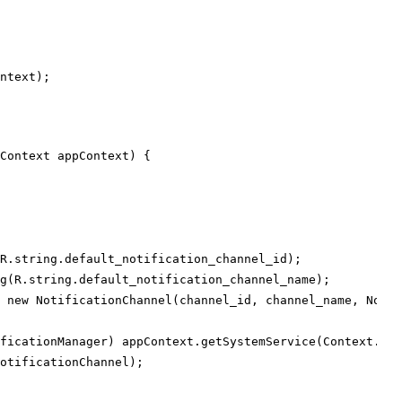
Context appContext) {

R.string.default_notification_channel_id);

g(R.string.default_notification_channel_name);

 
new
 NotificationChannel(channel_id, channel_name, Notif
ficationManager) appContext.getSystemService(Context.NOT
otificationChannel);
