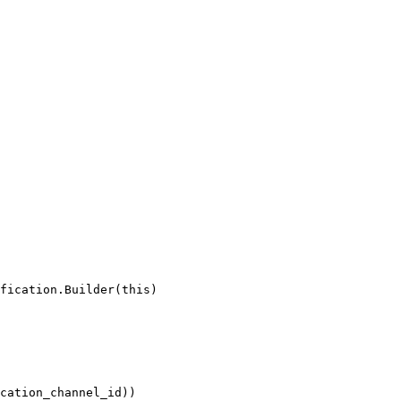
fication.Builder(
this
)

cation_channel_id))
