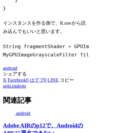
}
Code language:
JavaScript
(
javascript
)
インスタンスを作る側で、R.rawから読
み込んでもいいと思います。
String
 fragmentShader = GPUImageFilter.conve
MyGPUImageGrayscaleFilter filter = 
new
 MyGP
Code language:
JavaScript
(
javascript
)
android
シェアする
X
Facebook
0
はてブ
0
LINE
コピー
aoki.makoto
関連記事
android
Adobe AIRのp12で、Androidの