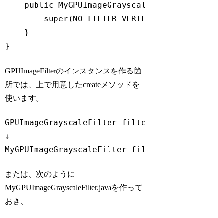
    public MyGPUImageGrayscaleFilter(
String
super
(NO_FILTER_VERTEX_SHADER, fragm
    }

}
Code language:
JavaScript
(
javascript
)
GPUImageFilterのインスタンスを作る箇
所では、上で用意したcreateメソッドを
使います。
GPUImageGrayscaleFilter filter = 
new
 GPUImag
↓

MyGPUImageGrayscaleFilter filter = MyGPUIma
Code language:
JavaScript
(
javascript
)
または、次のように
MyGPUImageGrayscaleFilter.javaを作って
おき、