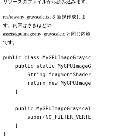
リソースのファイルから読み込みます。
res/raw/my_grayscale.txt を新規作成しま
す。内容はさきほどの
assets/gpuimage/my_grayscale.c と同じ内容
です。
public 
class
MyGPUImageGrayscaleFilter
exte
    public 
static
 MyGPUImageGrayscaleFilter 
String
 fragmentShader = GPUImageFilt
return
new
 MyGPUImageGrayscaleFilter
    }

    public MyGPUImageGrayscaleFilter(
String
super
(NO_FILTER_VERTEX_SHADER, fragm
    }

}