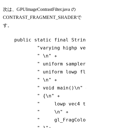
次は、GPUImageContrastFilter.java の
CONTRAST_FRAGMENT_SHADERで
す。
public
static
final
 String CONTRAST_FRA
"varying highp vec2 textureCoor
" \n"
 +

" uniform sampler2D inputImageT
" uniform lowp float contrast;\
" \n"
 +

" void main()\n"
 +

" {\n"
 +

"     lowp vec4 textureColor = 
"     \n"
 +

"     gl_FragColor = vec4(((tex
" }"