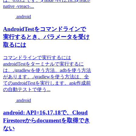
は、0.63.2 です。$ node -vv12.18.3$ react-
native -vreact-...
android
AndroidTestをコマンドラインで
実行するとき、パラメータを受け
取るには
コマンドラインで実行するには
androidTestをターミナルで実行するに
は、./gradlewを使う方法、adbを使う方法
があります。./gradlewを使う方法は、全
てのandroidTestを実行します。apk作成前
の自動テストで使う...
android
android: API=16,17,18で、Cloud
Firestoreからdocumentを取得でき
ない