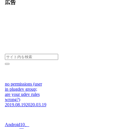
広告
no permissions (user
in plugdev group;
are your udev rules
wrong?)
2019.08.19
2020.03.19
Android10、