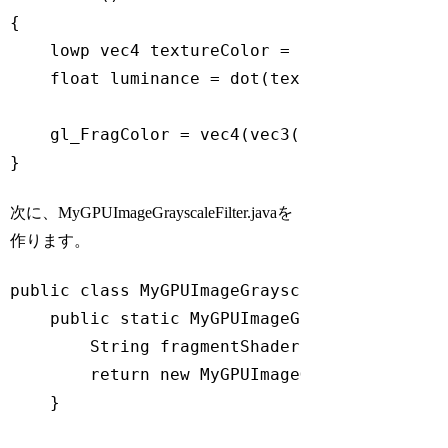
{

    lowp vec4 textureColor = texture2D(input
    float luminance = dot(textureColor.rgb, 
    gl_FragColor = vec4(vec3(luminance), tex
Code language:
JavaScript
(
javascript
)
次に、MyGPUImageGrayscaleFilter.javaを
作ります。
public 
class
MyGPUImageGrayscaleFilter
exte
    public 
static
 MyGPUImageGrayscaleFilter 
String
 fragmentShader = GPUImageFil
return
new
 MyGPUImageGrayscaleFilter
    }
