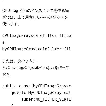
Code language:
JavaScript
(
javascript
)
GPUImageFilterのインスタンスを作る箇
所では、上で用意したcreateメソッドを
使います。
GPUImageGrayscaleFilter filter = 
new
 GPUImag
↓

MyGPUImageGrayscaleFilter filter = MyGPUIma
Code language:
JavaScript
(
javascript
)
または、次のように
MyGPUImageGrayscaleFilter.javaを作って
おき、
public 
class
MyGPUImageGrayscaleFilter
exte
    public MyGPUImageGrayscaleFilter(
String
super
(NO_FILTER_VERTEX_SHADER, fragm
    }
