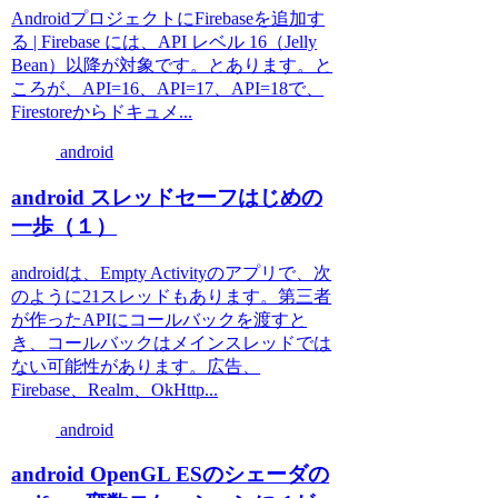
AndroidプロジェクトにFirebaseを追加す
る | Firebase には、API レベル 16（Jelly
Bean）以降が対象です。とあります。と
ころが、API=16、API=17、API=18で、
Firestoreからドキュメ...
android
android スレッドセーフはじめの
一歩（１）
androidは、Empty Activityのアプリで、次
のように21スレッドもあります。第三者
が作ったAPIにコールバックを渡すと
き、コールバックはメインスレッドでは
ない可能性があります。広告、
Firebase、Realm、OkHttp...
android
android OpenGL ESのシェーダの