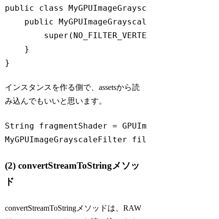
public 
class
MyGPUImageGrayscaleFilter
exte
    public MyGPUImageGrayscaleFilter(
String
super
(NO_FILTER_VERTEX_SHADER, fragm
    }

Code language:
JavaScript
(
javascript
)
インスタンスを作る側で、assetsから読
み込んでもいいと思います。
String
 fragmentShader = GPUImageFilter.load
MyGPUImageGrayscaleFilter filter = 
new
 MyGP
Code language:
JavaScript
(
javascript
)
(2) convertStreamToStringメソッ
ド
convertStreamToStringメソッドは、RAW