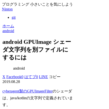
プログラミング 小さいことを気にしよう
Ninton
git
ホーム
android
android GPUImage シェー
ダ文字列を別ファイルに
するには
android
X
Facebook
0
はてブ
0
LINE
コピー
2019.08.28
cyberagent製のGPUImageFilter
のシェーダ
は、java/kotlinの文字列で定義されていま
す。