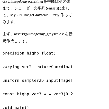
GPUImageGrayscaleFilterを機能はそのま
まで、シェーダー文字列をassetsに出し
て、MyGPUImageGrayscaleFilterを作って
みます。
まず、assets/gpuimage/my_grayscale.c を新
規作成します。
precision highp float;

varying vec2 textureCoordinate;

uniform sampler2D inputImageTexture;

const
 highp vec3 W = vec3(
0.2125
, 
0.7154
, 
0
void
 main()
