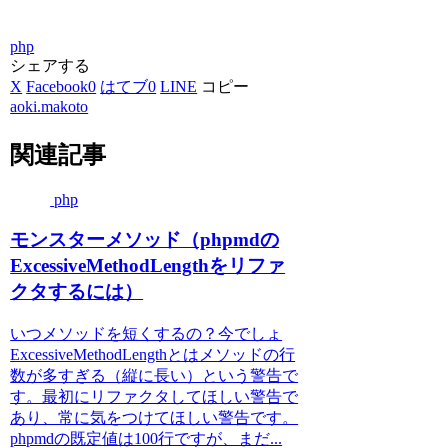
php
シェアする
X
Facebook
0
はてブ
0
LINE
コピー
aoki.makoto
関連記事
php
モンスターメソッド（phpmdの
ExcessiveMethodLengthをリファ
クタするには）
いつメソッドを短くするの？今でしょ
ExcessiveMethodLengthとはメソッドの行
数が多すぎる（縦に長い）という警告で
す。最初にリファクタしてほしい警告で
あり、常に気をつけてほしい警告です。
phpmdの既定値は100行ですが、まだ...