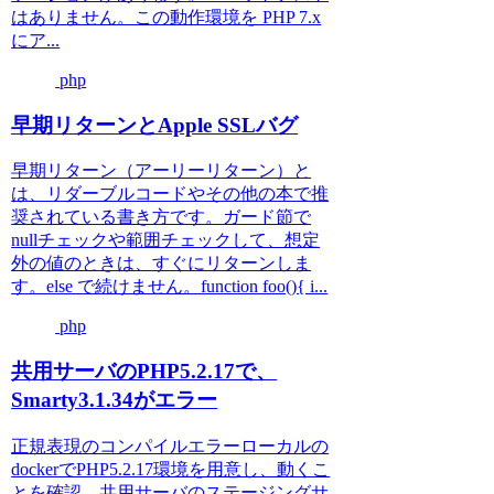
はありません。この動作環境を PHP 7.x
にア...
php
早期リターンとApple SSLバグ
早期リターン（アーリーリターン）と
は、リダーブルコードやその他の本で推
奨されている書き方です。ガード節で
nullチェックや範囲チェックして、想定
外の値のときは、すぐにリターンしま
す。else で続けません。function foo(){ i...
php
共用サーバのPHP5.2.17で、
Smarty3.1.34がエラー
正規表現のコンパイルエラーローカルの
dockerでPHP5.2.17環境を用意し、動くこ
とを確認。共用サーバのステージングサ