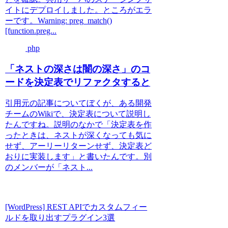
イトにデプロイしました。ところがエラ
ーです。Warning: preg_match()
[function.preg...
php
「ネストの深さは闇の深さ」のコ
ードを決定表でリファクタすると
引用元の記事についてぼくが、ある開発
チームのWikiで、決定表について説明し
たんですね。説明のなかで「決定表を作
ったときは、ネストが深くなっても気に
せず、アーリーリターンせず、決定表ど
おりに実装します」と書いたんです。別
のメンバーが「ネスト...
[WordPress] REST APIでカスタムフィー
ルドを取り出すプラグイン3選