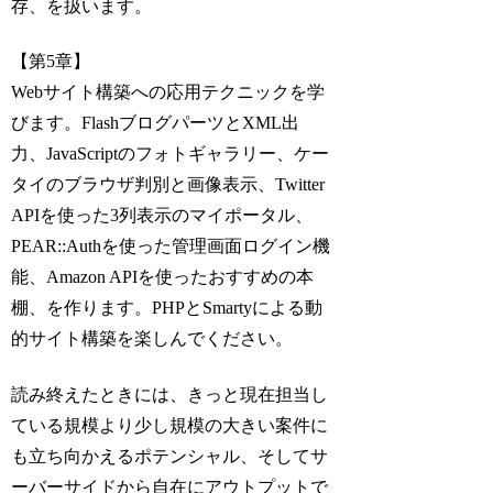
存、を扱います。
【第5章】
Webサイト構築への応用テクニックを学
びます。FlashブログパーツとXML出
力、JavaScriptのフォトギャラリー、ケー
タイのブラウザ判別と画像表示、Twitter
APIを使った3列表示のマイポータル、
PEAR::Authを使った管理画面ログイン機
能、Amazon APIを使ったおすすめの本
棚、を作ります。PHPとSmartyによる動
的サイト構築を楽しんでください。
読み終えたときには、きっと現在担当し
ている規模より少し規模の大きい案件に
も立ち向かえるポテンシャル、そしてサ
ーバーサイドから自在にアウトプットで