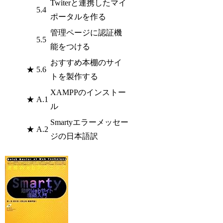
Twiterと連携したマイ
5.4
ポータルを作る
管理ページに認証機
5.5
能をつける
おすすめ本棚のサイ
★
5.6
トを製作する
XAMPPのインストー
★
A.1
ル
Smartyエラーメッセー
★
A.2
ジの日本語訳