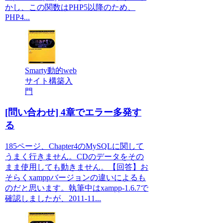
かし、この関数はPHP5以降のため、
PHP4...
Smarty動的web
サイト構築入
門
[問い合わせ] 4章でエラー多発す
る
185ページ、Chapter4のMySQLに関して
うまく行きません。CDのデータをその
まま使用しても動きません。【回答】お
そらくxamppバージョンの違いによるも
のだと思います。執筆中はxampp-1.6.7で
確認しましたが、2011-11...