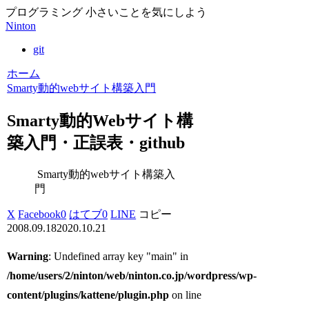
プログラミング 小さいことを気にしよう
Ninton
git
ホーム
Smarty動的webサイト構築入門
Smarty動的Webサイト構
築入門・正誤表・github
Smarty動的webサイト構築入
門
X
Facebook
0
はてブ
0
LINE
コピー
2008.09.18
2020.10.21
Warning
: Undefined array key "main" in
/home/users/2/ninton/web/ninton.co.jp/wordpress/wp-
content/plugins/kattene/plugin.php
on line