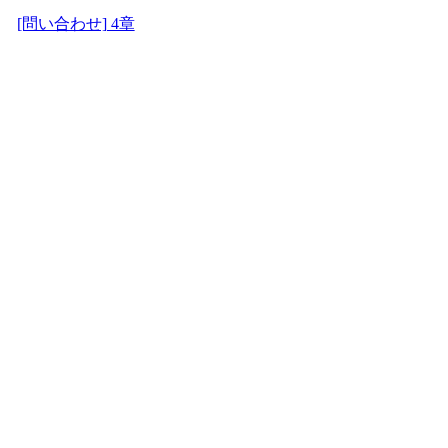
[問い合わせ] 4章
でエラー多発する
2012.01.14
2019.04.27
[問合せ] 2章、46
ページで画像が表
示されない
2009.01.24
2019.04.27
[問合せ] Pager.php
や DB.php はどこ
にありますか
2009.01.24
2019.04.27