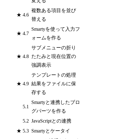
変える
複数ある項目を並び
★
4.6
替える
Smartyを使って入力フ
★
4.7
ォームを作る
サブメニューの折り
★
4.8
たたみと現在位置の
強調表示
テンプレートの処理
★
4.9
結果をファイルに保
存する
Smartyと連携したブロ
5.1
グパーツを作る
5.2
JavaScriptとの連携
★
5.3
Smartyとケータイ