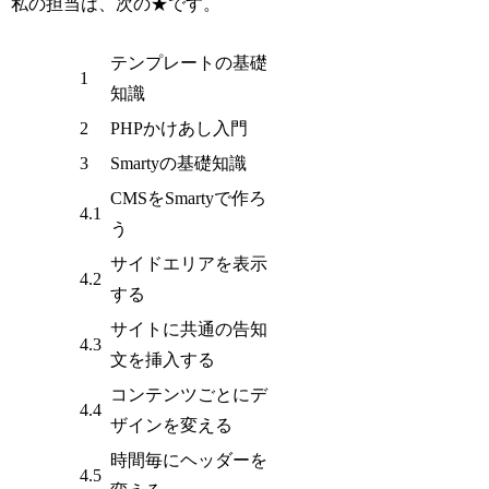
私の担当は、次の★です。
テンプレートの基礎
1
知識
2
PHPかけあし入門
3
Smartyの基礎知識
CMSをSmartyで作ろ
4.1
う
サイドエリアを表示
4.2
する
サイトに共通の告知
4.3
文を挿入する
コンテンツごとにデ
4.4
ザインを変える
時間毎にヘッダーを
4.5