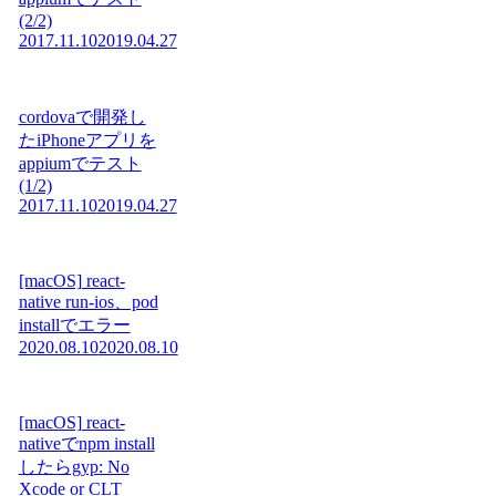
(2/2)
2017.11.10
2019.04.27
cordovaで開発し
たiPhoneアプリを
appiumでテスト
(1/2)
2017.11.10
2019.04.27
[macOS] react-
native run-ios、pod
installでエラー
2020.08.10
2020.08.10
[macOS] react-
nativeでnpm install
したらgyp: No
Xcode or CLT