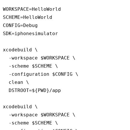
WORKSPACE=HelloWorld

SCHEME=HelloWorld

CONFIG=Debug

SDK=iphonesimulator

xcodebuild \

  -workspace $WORKSPACE \

  -scheme $SCHEME \

  -configuration $CONFIG \

  clean \

  DSTROOT=${PWD}/app

xcodebuild \

  -workspace $WORKSPACE \

  -scheme $SCHEME \
