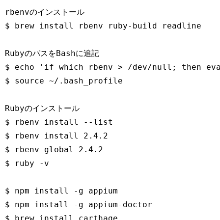
rbenvのインストール

$ brew install rbenv ruby-build readline

RubyのパスをBashに追記

$ echo 'if which rbenv > /dev/null; then eva
$ source ~/.bash_profile

Rubyのインストール

$ rbenv install --list

$ rbenv install 2.4.2

$ rbenv global 2.4.2

$ ruby -v

$ npm install -g appium

$ npm install -g appium-doctor

$ brew install carthage
