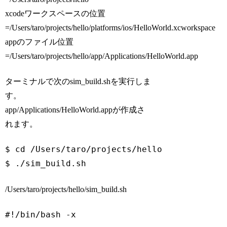
xcodeワークスペースの位置
=/Users/taro/projects/hello/platforms/ios/HelloWorld.xcworkspace
appのファイル位置
=/Users/taro/projects/hello/app/Applications/HelloWorld.app
ターミナルで次のsim_build.shを実行しま
す。
app/Applications/HelloWorld.appが作成さ
れます。
$ cd /Users/taro/projects/hello

/Users/taro/projects/hello/sim_build.sh
#!/bin/bash -x
