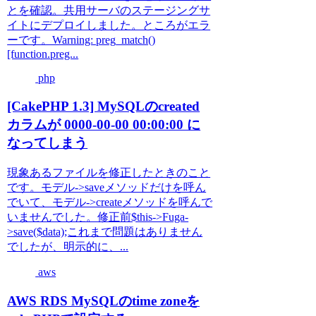
とを確認。共用サーバのステージングサ
イトにデプロイしました。ところがエラ
ーです。Warning: preg_match()
[function.preg...
php
[CakePHP 1.3] MySQLのcreated
カラムが 0000-00-00 00:00:00 に
なってしまう
現象あるファイルを修正したときのこと
です。モデル->saveメソッドだけを呼ん
でいて、モデル->createメソッドを呼んで
いませんでした。修正前$this->Fuga-
>save($data);これまで問題はありません
でしたが、明示的に、...
aws
AWS RDS MySQLのtime zoneを