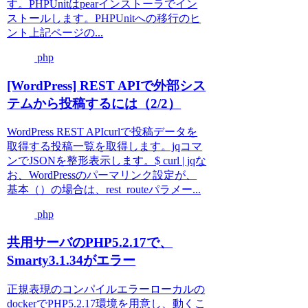
す。PHPUnitはpearインストーラでイン
ストールします。PHPUnitへの移行のヒ
ント上記ページの...
php
[WordPress] REST APIで外部シス
テムから投稿するには（2/2）
WordPress REST APIcurlで投稿データを
取得する投稿一覧を取得します。jqコマ
ンでJSONを整形表示します。$ curl | jqな
お、WordPressのパーマリンク設定が、
基本（）の場合は、rest_routeパラメー...
php
共用サーバのPHP5.2.17で、
Smarty3.1.34がエラー
正規表現のコンパイルエラーローカルの
dockerでPHP5.2.17環境を用意し、動くこ