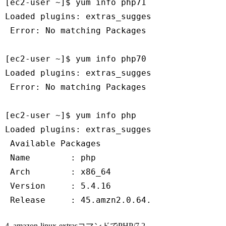
[ec2-user ~]$ yum info php71

Loaded plugins: extras_suggestions, langpack
 Error: No matching Packages to 
list
[ec2-user ~]$ yum info php70

Loaded plugins: extras_suggestions, langpack
 Error: No matching Packages to 
list
[ec2-user ~]$ yum info php

Loaded plugins: extras_suggestions, langpack
 Available Packages

 Name        : php

 Arch        : x86_64

 Version     : 
5.4
.16
 Release     : 
45.
amzn2
.0
.64
.
Code language:
PHP
(
php
)
4. amazon-linux-extrasコマンドでPHP/7.2