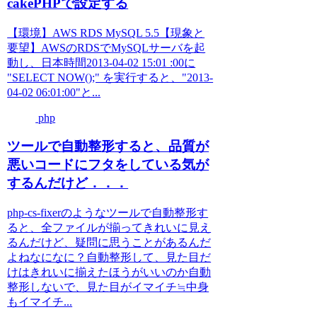
cakePHPで設定する
【環境】AWS RDS MySQL 5.5【現象と
要望】AWSのRDSでMySQLサーバを起
動し、日本時間2013-04-02 15:01 :00に
"SELECT NOW();" を実行すると、"2013-
04-02 06:01:00"と...
php
ツールで自動整形すると、品質が
悪いコードにフタをしている気が
するんだけど．．．
php-cs-fixerのようなツールで自動整形す
ると、全ファイルが揃ってきれいに見え
るんだけど、疑問に思うことがあるんだ
よねなになに？自動整形して、見た目だ
けはきれいに揃えたほうがいいのか自動
整形しないで、見た目がイマイチ≒中身
もイマイチ...