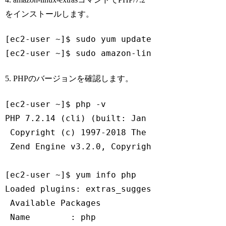
をインストールします。
[ec2-user ~]$ sudo yum update -y

[ec2-user ~]$ sudo amazon-linux-extras inst
5. PHPのバージョンを確認します。
[ec2-user ~]$ php -v

PHP 7.2.14 (cli) (built: Jan 31 2019 00:51:0
 Copyright (c) 1997-2018 The PHP Group

 Zend Engine v3.2.0, Copyright (c) 1998-2018
[ec2-user ~]$ yum info php

Loaded plugins: extras_suggestions, langpack
 Available Packages

 Name        : php
