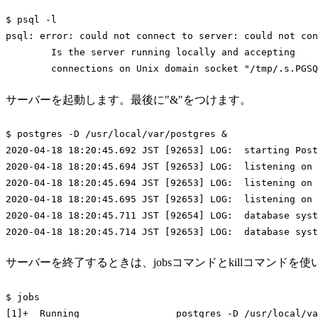
$ psql -l

psql: error: could not connect to server: could not con
	Is the server running locally and accepting

	connections on Unix domain socket 
"/tmp/.s.PGSQ
Code language:
Bash
(
bash
)
サーバーを起動します。最後に"&"をつけます。
$ postgres -D /usr/
local
/var/postgres &

2020-04-18 18:20:45.692 JST [92653] LOG:  starting Post
2020-04-18 18:20:45.694 JST [92653] LOG:  listening on 
2020-04-18 18:20:45.694 JST [92653] LOG:  listening on 
2020-04-18 18:20:45.695 JST [92653] LOG:  listening on 
2020-04-18 18:20:45.711 JST [92654] LOG:  database syst
Code language:
Bash
(
bash
)
サーバーを終了するときは、jobsコマンドとkillコマンドを使
$ 
jobs
[1]+  Running                 postgres -D /usr/
local
/va