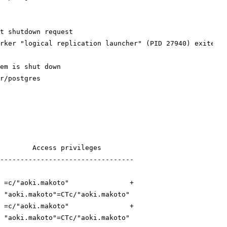
t shutdown request

rker 
"logical replication launcher"
 (PID 27940) exited w
em is shut down

        Access privileges        

---------------------------------

 

 =c/
"aoki.makoto"
               +

 
"aoki.makoto"
=CTc/
"aoki.makoto"
 =c/
"aoki.makoto"
               +

 
"aoki.makoto"
=CTc/
"aoki.makoto"