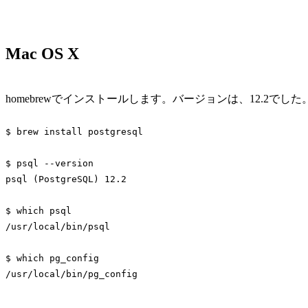
Mac OS X
homebrewでインストールします。バージョンは、12.2でした
$ brew install postgresql

$ psql --version

psql (PostgreSQL) 12.2

$ 
which
 psql

/usr/
local
/bin/psql

$ 
which
 pg_config

/usr/
local
/bin/pg_config
Code language:
Bash
(
bash
)