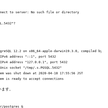
nect to server: No such file or directory

L.5432"
greSQL 12.2 on x86_64-apple-darwin19.3.0, compiled by Ap
IPv6 address 
"::1"
, port 5432

IPv4 address 
"127.0.0.1"
, port 5432

Unix socket 
"/tmp/.s.PGSQL.5432"
em was shut down at 2020-04-18 17:55:56 JST

います。
r/postgres &
