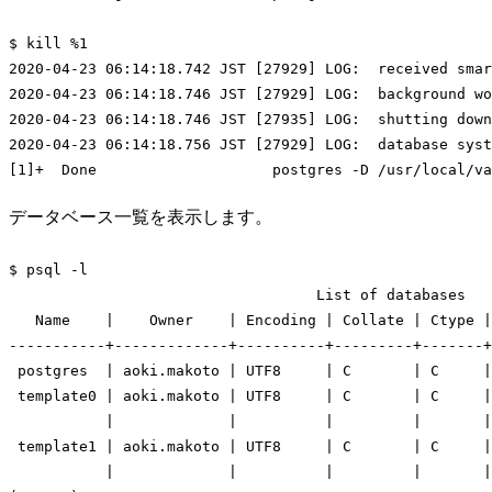
$ 
kill
 %1

2020-04-23 06:14:18.742 JST [27929] LOG:  received smar
2020-04-23 06:14:18.746 JST [27929] LOG:  background wo
2020-04-23 06:14:18.746 JST [27935] LOG:  shutting down

2020-04-23 06:14:18.756 JST [27929] LOG:  database syst
[1]+  Done                    postgres -D /usr/
local
Code language:
Bash
(
bash
)
データベース一覧を表示します。
$ psql -l

List
 of databases

   Name    |    Owner    | Encoding | Collate | Ctype |
-----------+-------------+----------+---------+-------+
 postgres  | aoki.makoto | UTF8     | C       | C     |
 template0 | aoki.makoto | UTF8     | C       | C     |
           |             |          |         |       |
 template1 | aoki.makoto | UTF8     | C       | C     |
           |             |          |         |       |