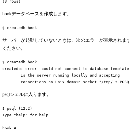
(
3
Code language:
PHP
(
php
)
bookデータベースを作成します。
$ createdb book
Code language:
Bash
(
bash
)
サーバーが起動していないときは、次のエラーが表示されます。
ください。
$ createdb book

createdb: error: could not connect to database template
	Is the server running locally and accepting

	connections on Unix domain socket 
"/tmp/.s.PGSQ
Code language:
Bash
(
bash
)
psqlシェルに入ります。
$ psql (12.2)

Type 
"help"
for
help
.

book=
# 