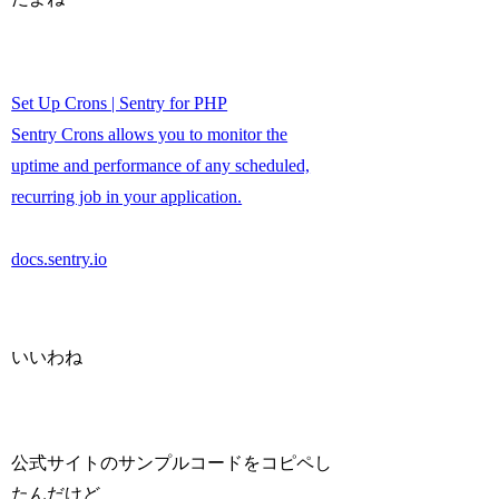
Set Up Crons | Sentry for PHP
Sentry Crons allows you to monitor the
uptime and performance of any scheduled,
recurring job in your application.
docs.sentry.io
いいわね
公式サイトのサンプルコードをコピペし
たんだけど