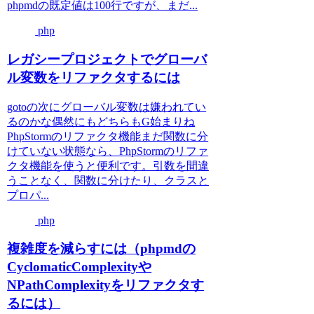
phpmdの既定値は100行ですが、まだ...
php
レガシープロジェクトでグローバ
ル変数をリファクタするには
gotoの次にグローバル変数は嫌われてい
るのかな偶然にもどちらもG始まりね
PhpStormのリファクタ機能まだ関数に分
けていない状態なら、PhpStormのリファ
クタ機能を使うと便利です。引数を間違
うことなく、関数に分けたり、クラスと
プロパ...
php
複雑度を減らすには（phpmdの
CyclomaticComplexityや
NPathComplexityをリファクタす
るには）