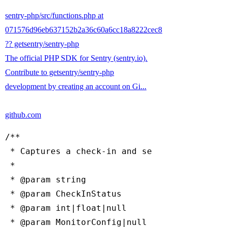
sentry-php/src/functions.php at
071576d96eb637152b2a36c60a6cc18a8222cec8
?? getsentry/sentry-php
The official PHP SDK for Sentry (sentry.io).
Contribute to getsentry/sentry-php
development by creating an account on Gi...
github.com
/**

 * Captures a check-in and sends it to Sentr
 *

 * 
@param
 string             $slug          
 * 
@param
 CheckInStatus      $status        
 * 
@param
 int|float|null     $duration      
 * 
@param
 MonitorConfig|null $monitorConfig 