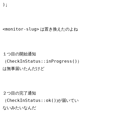
Code language:
PHP
(
php
)
<monitor-slug>
は置き換えたのよね
１つ目の開始通知
CheckInStatus::inProgress()
（
）
は無事届いたんだけど
２つ目の完了通知
CheckInStatus::ok()
（
)が届いてい
ないみたいなんだ