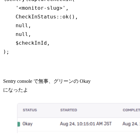
'<monitor-slug>'
,

    CheckInStatus::ok(),

null
,

null
,

    $checkInId,

Code language:
PHP
(
php
)
Sentry console で無事、グリーンの Okay
になったよ