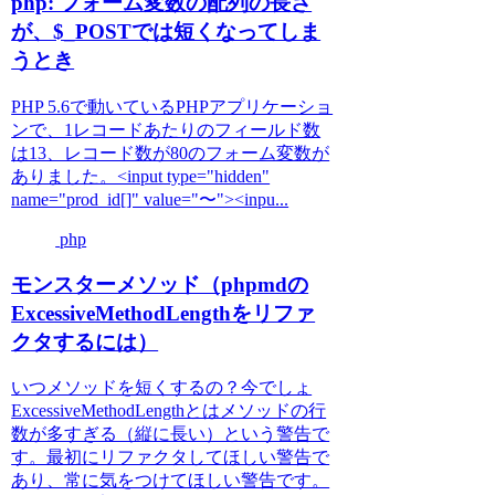
php: フォーム変数の配列の長さ
が、$_POSTでは短くなってしま
うとき
PHP 5.6で動いているPHPアプリケーショ
ンで、1レコードあたりのフィールド数
は13、レコード数が80のフォーム変数が
ありました。<input type="hidden"
name="prod_id[]" value="〜"><inpu...
php
モンスターメソッド（phpmdの
ExcessiveMethodLengthをリファ
クタするには）
いつメソッドを短くするの？今でしょ
ExcessiveMethodLengthとはメソッドの行
数が多すぎる（縦に長い）という警告で
す。最初にリファクタしてほしい警告で
あり、常に気をつけてほしい警告です。