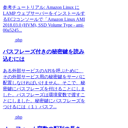
参考チュートリアル: Amazon Linux に
LAMP ウェブサーバーをインストールす
るEC2コンソールで「Amazon Linux AMI
2018.03.0 (HVM), SSD Volume Type - ami-
00a5245...
php
パスフレーズ付きの秘密鍵を読み
込むには
ある外部サービスのAPIを呼ぶために、
その外部サービス用の秘密鍵をサーバに
配置しなければいけません。そこで、秘
密鍵にパスフレーズを付けることにしま
した。パスフレーズは環境変数で渡すこ
とにしました。秘密鍵にパスフレーズを
つけるには（１）パスフ...
php