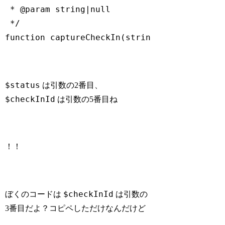
 * 
@param
 string|null        $checkInId     
 */
function
captureCheckIn
(string $slug, Check
Code language:
PHP
(
php
)
$status
は引数の2番目、
$checkInId
は引数の5番目ね
！！
$checkInId
ぼくのコードは
は引数の
3番目だよ？コピペしただけなんだけど