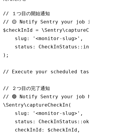
// １つ目の開始通知
// 🟡 Notify Sentry your job is running:
$checkInId = \Sentry\captureCheckIn(

    slug: 
'<monitor-slug>'
,

    status: CheckInStatus::inProgress()

);

// Execute your scheduled task here...
// ２つ目の完了通知
// 🟢 Notify Sentry your job has completed s
\Sentry\captureCheckIn(

    slug: 
'<monitor-slug>'
,

    status: CheckInStatus::ok(),

    checkInId: $checkInId,
