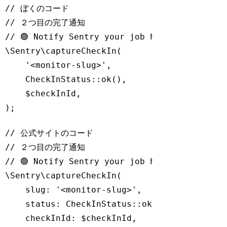
// ぼくのコード
// ２つ目の完了通知
// 🟢 Notify Sentry your job has completed s
\Sentry\captureCheckIn(

'<monitor-slug>'
,

    CheckInStatus::ok(),

    $checkInId,

);
Code language:
PHP
(
php
)
// 公式サイトのコード
// ２つ目の完了通知
// 🟢 Notify Sentry your job has completed s
\Sentry\captureCheckIn(

    slug: 
'<monitor-slug>'
,

    status: CheckInStatus::ok(),

    checkInId: $checkInId,
