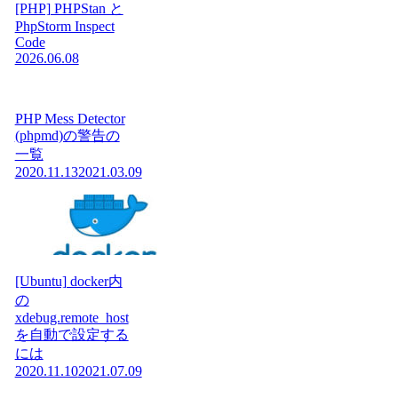
[PHP] PHPStan と
PhpStorm Inspect
Code
2026.06.08
PHP Mess Detector
(phpmd)の警告の
一覧
2020.11.13
2021.03.09
[Ubuntu] docker内
の
xdebug.remote_host
を自動で設定する
には
2020.11.10
2021.07.09