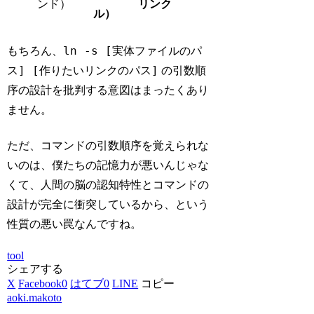
ンド）
リンク
ル）
ln -s [実体ファイルのパ
もちろん、
ス] [作りたいリンクのパス]
の引数順
序の設計を批判する意図はまったくあり
ません。
ただ、コマンドの引数順序を覚えられな
いのは、僕たちの記憶力が悪いんじゃな
くて、人間の脳の認知特性とコマンドの
設計が完全に衝突しているから、という
性質の悪い罠なんですね。
tool
シェアする
X
Facebook
0
はてブ
0
LINE
コピー
aoki.makoto