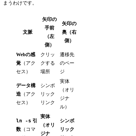
まうわけです。
矢印の
矢印の
手前
文脈
奥（右
（左
側）
側）
Webの感
クリッ
遷移先
覚
（アク
クする
のペー
セス）
場所
ジ
実体
データ構
シンボ
（オリ
造
（アク
リック
ジナ
セス）
リンク
ル）
実体
ln -s
引
シンボ
（オリ
数
（コマ
リック
ジナ