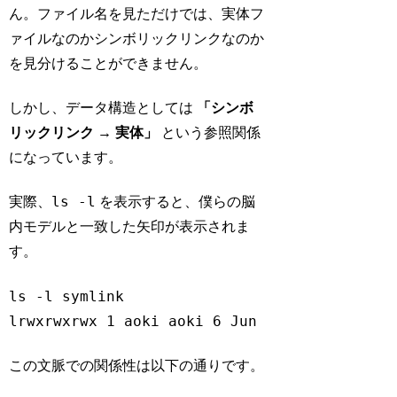
ん。ファイル名を見ただけでは、実体フ
ァイルなのかシンボリックリンクなのか
を見分けることができません。
しかし、データ構造としては
「シンボ
リックリンク → 実体」
という参照関係
になっています。
ls -l
実際、
を表示すると、僕らの脳
内モデルと一致した矢印が表示されま
す。
ls -l symlink 

lrwxrwxrwx 1 aoki aoki 6 Jun 27 09:00 symli
Code language:
Bash
(
bash
)
この文脈での関係性は以下の通りです。