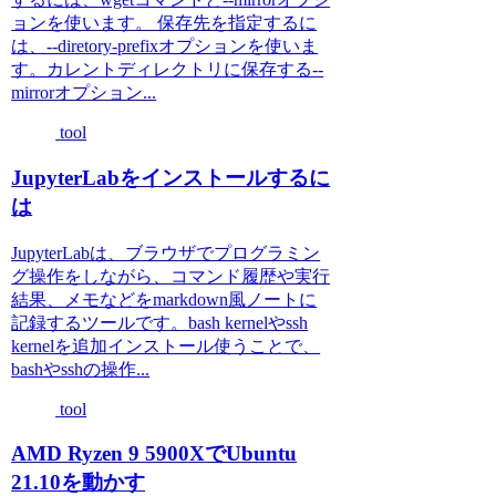
ョンを使います。 保存先を指定するに
は、--diretory-prefixオプションを使いま
す。カレントディレクトリに保存する--
mirrorオプション...
tool
JupyterLabをインストールするに
は
JupyterLabは、ブラウザでプログラミン
グ操作をしながら、コマンド履歴や実行
結果、メモなどをmarkdown風ノートに
記録するツールです。bash kernelやssh
kernelを追加インストール使うことで、
bashやsshの操作...
tool
AMD Ryzen 9 5900XでUbuntu
21.10を動かす