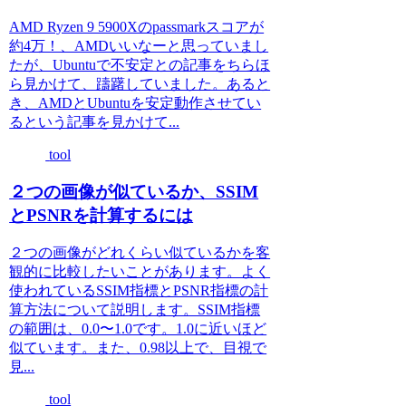
AMD Ryzen 9 5900Xのpassmarkスコアが
約4万！、AMDいいなーと思っていまし
たが、Ubuntuで不安定との記事をちらほ
ら見かけて、躊躇していました。あると
き、AMDとUbuntuを安定動作させてい
るという記事を見かけて...
tool
２つの画像が似ているか、SSIM
とPSNRを計算するには
２つの画像がどれくらい似ているかを客
観的に比較したいことがあります。よく
使われているSSIM指標とPSNR指標の計
算方法について説明します。SSIM指標
の範囲は、0.0〜1.0です。1.0に近いほど
似ています。また、0.98以上で、目視で
見...
tool