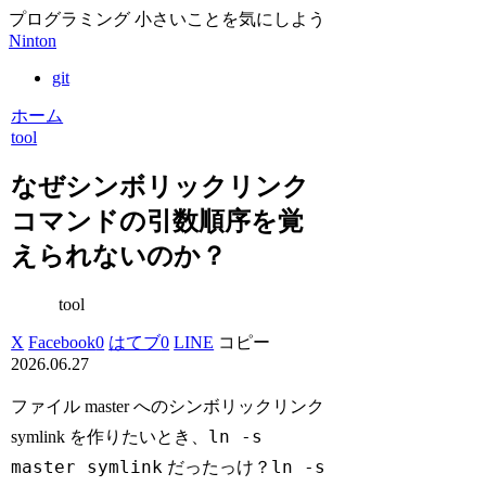
プログラミング 小さいことを気にしよう
Ninton
git
ホーム
tool
なぜシンボリックリンク
コマンドの引数順序を覚
えられないのか？
tool
X
Facebook
0
はてブ
0
LINE
コピー
2026.06.27
ファイル master へのシンボリックリンク
ln -s
symlink を作りたいとき、
master symlink
ln -s
だったっけ？