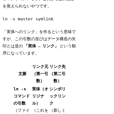
を覚えられないやつです。
ln -s master symlink
Code language:
Bash
(
bash
)
「実体へのリンク」を作るという意味で
すが、この引数の並びはデータ構造の矢
印とは逆の
「実体 → リンク」
という順
序になっています。
リンク元
リンク先
文脈
（第一引
（第二引
数）
数）
ln -s
実体（オ
シンボリ
コマンド
リジナ
ックリン
の引数
ル）
ク
（ファイ
（これを
（新しく