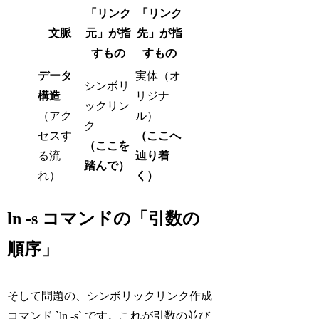
「リンク
「リンク
文脈
元」が指
先」が指
すもの
すもの
データ
実体（オ
シンボリ
構造
リジナ
ックリン
（アク
ル）
ク
セスす
（ここへ
（ここを
る流
辿り着
踏んで）
れ）
く）
ln -s コマンドの「引数の
順序」
そして問題の、シンボリックリンク作成
コマンド `ln -s` です。これが引数の並び