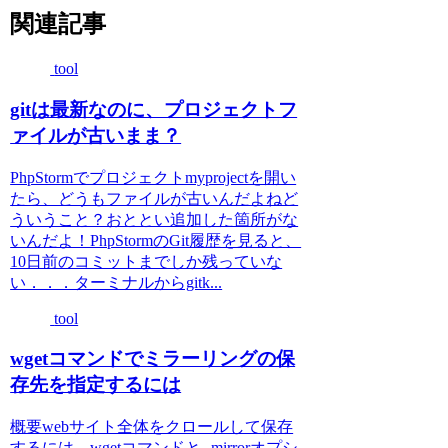
関連記事
tool
gitは最新なのに、プロジェクトフ
ァイルが古いまま？
PhpStormでプロジェクトmyprojectを開い
たら、どうもファイルが古いんだよねど
ういうこと？おととい追加した箇所がな
いんだよ！PhpStormのGit履歴を見ると、
10日前のコミットまでしか残っていな
い．．．ターミナルからgitk...
tool
wgetコマンドでミラーリングの保
存先を指定するには
概要webサイト全体をクロールして保存
するには、wgetコマンドと--mirrorオプシ