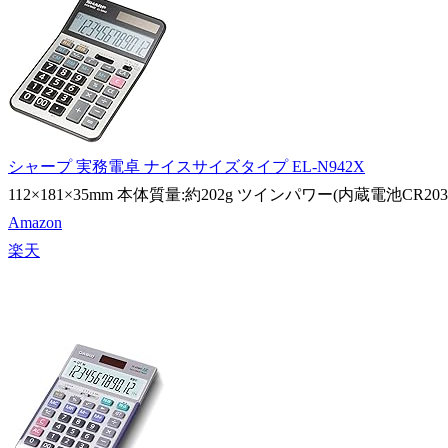
シャープ 実務電卓 ナイスサイズタイプ EL-N942X
112×181×35mm 本体質量:約202g ツインパワー(内蔵電池CR203
Amazon
楽天