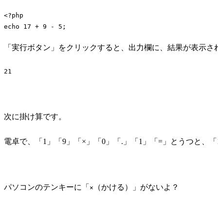
<?php
echo
17
 + 
9
 - 
5
Code language:
PHP
(
php
)
「実行ボタン」をクリックすると、出力欄に、結果が表示さ
21
Code language:
plaintext
(
plaintext
)
次に掛け算です。
電卓で、「1」「9」「×」「0」「.」「1」「=」とうつと、「
パソコンのテンキーに「
（かける）」がないよ？
×