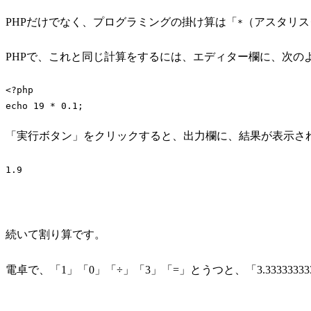
PHPだけでなく、プログラミングの掛け算は「
（アスタリス
*
PHPで、これと同じ計算をするには、エディター欄に、次の
<?php
echo
19
 * 
0.1
;
Code language:
PHP
(
php
)
「実行ボタン」をクリックすると、出力欄に、結果が表示さ
1.9
Code language:
plaintext
(
plaintext
)
続いて割り算です。
電卓で、「1」「0」「÷」「3」「=」とうつと、「3.3333333