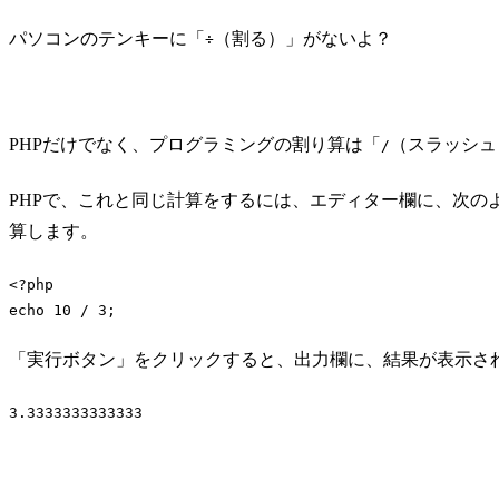
パソコンのテンキーに「
（割る）」がないよ？
÷
PHPだけでなく、プログラミングの割り算は「
（スラッシュ
/
PHPで、これと同じ計算をするには、エディター欄に、次のよ
算します。
<?php
echo
10
 / 
3
;
Code language:
PHP
(
php
)
「実行ボタン」をクリックすると、出力欄に、結果が表示さ
3.3333333333333
Code language:
plaintext
(
plaintext
)