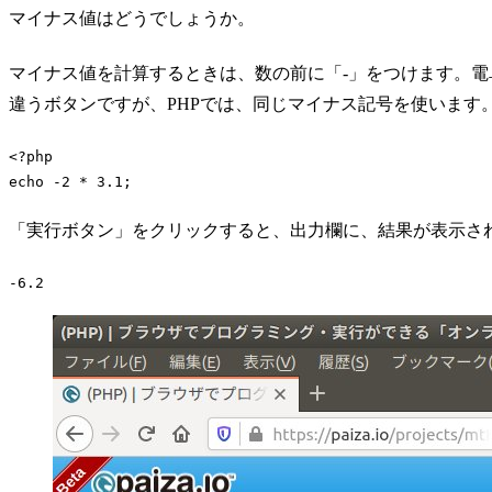
マイナス値はどうでしょうか。
マイナス値を計算するときは、数の前に「-」をつけます。
違うボタンですが、PHPでは、同じマイナス記号を使います
<?php
echo
-2
 * 
3.1
;
Code language:
PHP
(
php
)
「実行ボタン」をクリックすると、出力欄に、結果が表示さ
-6.2
Code language:
plaintext
(
plaintext
)