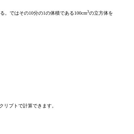
3
ある。ではその10分の1の体積である100cm
の立方体を
スクリプトで計算できます。