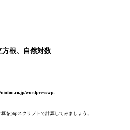
 立方根、自然対数
/ninton.co.jp/wordpress/wp-
算をphpスクリプトで計算してみましょう。