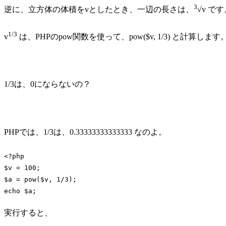
3
逆に、立方体の体積をvとしたとき、一辺の長さは、
√v で
1/3
v
は、PHPのpow関数を使って、pow($v, 1/3) と計算します
1/3は、0にならないの？
PHPでは、1/3は、0.33333333333333 なのよ。
<?php
$v = 
100
;

$a = pow($v, 
1
/
3
echo
 $a;
Code language:
PHP
(
php
)
実行すると、