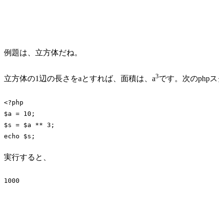
例題は、立方体だね。
3
立方体の1辺の長さをaとすれば、面積は、a
です。次のphp
<?php
$a = 
10
;

$s = $a ** 
3
echo
 $s;
Code language:
PHP
(
php
)
実行すると、
1000
Code language:
plaintext
(
plaintext
)