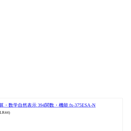
数学自然表示 394関数・機能 fx-375ESA-N
LR44)