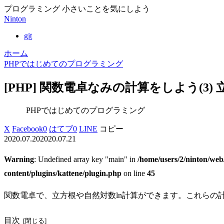
プログラミング 小さいことを気にしよう
Ninton
git
ホーム
PHPではじめてのプログラミング
[PHP] 関数電卓なみの計算をしよう(3)
PHPではじめてのプログラミング
X
Facebook
0
はてブ
0
LINE
コピー
2020.07.20
2020.07.21
Warning
: Undefined array key "main" in
/home/users/2/ninton/web
content/plugins/kattene/plugin.php
on line
45
関数電卓で、立方根や自然対数ln計算ができます。これらの計
目次