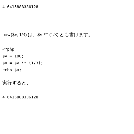
4.6415888336128
Code language:
plaintext
(
plaintext
)
pow($v, 1/3) は、$v ** (1/3) とも書けます。
<?php
$v = 
100
;

$a = $v ** (
1
/
3
echo
 $a;
Code language:
PHP
(
php
)
実行すると、
4.6415888336128
Code language:
plaintext
(
plaintext
)