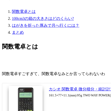
関数電卓とは
100cm3の箱の大きさはどのくらい?
はがきを折った厚みで月へ行くには？
まとめ
関数電卓とは
関数電卓すごすぎて、関数電卓なみとか言ってられないわ
カシオ 関数電卓 微分積分・統計計算・
161.5×77×11.1(mm) 95g TWO WAY POWER(