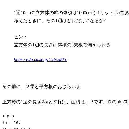
3
1辺10cmの立方体の箱の体積は1000cm
(=1リットル)で
考えたときに、その1辺はどれだけになるか?
ヒント
立方体の1辺の長さは体積の3乗根で与えられる
https://edu.casio.jp/cal/cal06/
その前に、２乗と平方根のおさらいよ
2
正方形の1辺の長さをaとすれば、面積は、a
です。次のphp
<?php
$a = 
10
;
