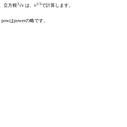
3
1/3
す。立方根
√v は、v
で計算します。
。powはpowerの略です。