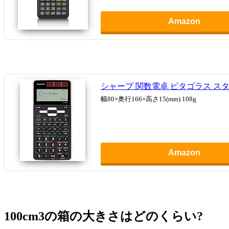
Amazon
シャープ 関数電卓 ピタゴラス スタン
幅80×奥行166×高さ15(mm) 108g
Amazon
100cm3の箱の大きさはどのくらい?