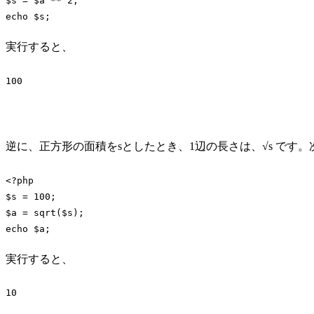
$s = $a ** 
2
echo
 $s;
Code language:
PHP
(
php
)
実行すると、
100
Code language:
plaintext
(
plaintext
)
逆に、正方形の面積をsとしたとき、1辺の長さは、√s です。
<?php
$s = 
100
;

echo
 $a;
Code language:
PHP
(
php
)
実行すると、
10
Code language:
plaintext
(
plaintext
)