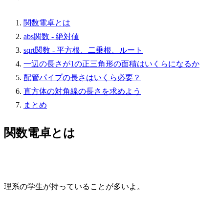
関数電卓とは
abs関数 - 絶対値
sqrt関数 - 平方根、二乗根、ルート
一辺の長さが1の正三角形の面積はいくらになるか
配管パイプの長さはいくら必要？
直方体の対角線の長さを求めよう
まとめ
関数電卓とは
理系の学生が持っていることが多いよ。