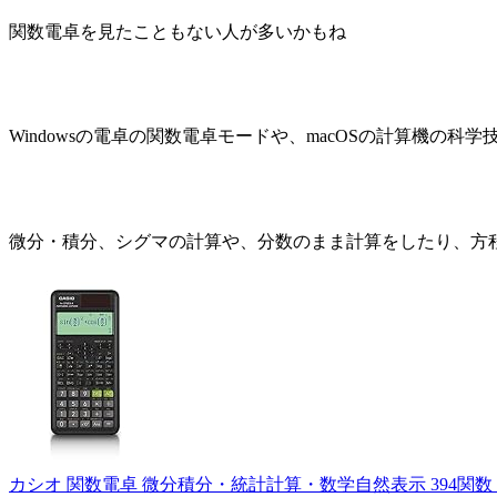
関数電卓を見たこともない人が多いかもね
Windowsの電卓の関数電卓モードや、macOSの計算機の科
微分・積分、シグマの計算や、分数のまま計算をしたり、方
カシオ 関数電卓 微分積分・統計計算・数学自然表示 394関数・機能 