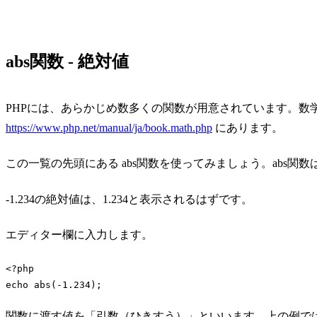
abs関数 - 絶対値
PHPには、あらかじめ数多くの関数が用意されています。数
https://www.php.net/manual/ja/book.math.php
にあります。
この一覧の先頭にある abs関数を使ってみましょう。abs関
-1.234の絶対値は、1.234と表示されるはずです。
エディター欄に入力します。
<?php
echo
 abs(
-1.234
Code language:
PHP
(
php
)
関数に渡す値を「引数（ひきすう）」といいます。上の例では「a