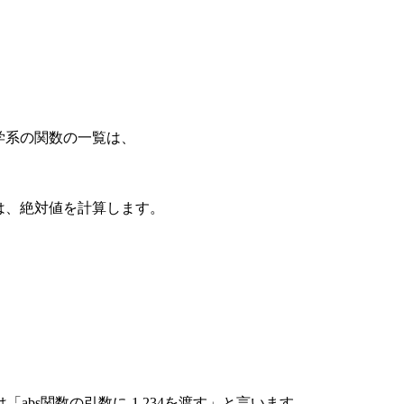
学系の関数の一覧は、
数は、絶対値を計算します。
bs関数の引数に-1.234を渡す」と言います。