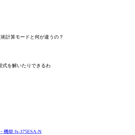
学技術計算モードと何が違うの？
程式を解いたりできるわ
fx-375ESA-N