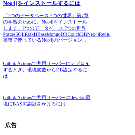
Neo4jをインストールするには
「7つのデータベース 7つの世界」第7章
の学習のために、Neo4jをインストール
します。7つのデータベース 7つの世界
PotgreSQLRiakHBaseMongoDBCouchDBNeo4jRedis
書籍で使っているNeo4jのバージョン...
Github Actionsで共用サーバーにデプロイ
するとき、環境変数からDB設定するに
は
Github Actionsで共用サーバーのdevelop環
境にBASIC認証をかけるには
広告