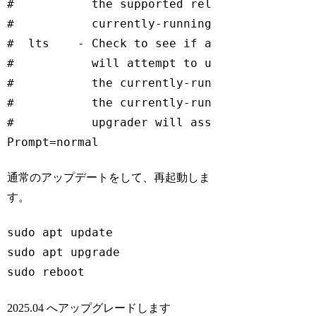
#           the supported release that immed
#           currently-running release.

#  lts    - Check to see if a new LTS releas
#           will attempt to upgrade to the f
#           the currently-running one.  Note
#           the currently-running release is
#           upgrader will assume prompt was 
Code language:
plaintext
(
plaintext
)
通常のアップデートをして、再起動しま
す。
sudo apt update

sudo apt upgrade

sudo reboot
Code language:
Bash
(
bash
)
2025.04 へアップグレードします