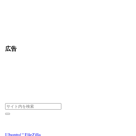
広告
UbuntuにFileZilla