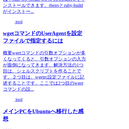
ンストールできます。rbenvとruby-build
がインストー...
tool
wgetコマンドのUserAgentを設定
ファイルで指定するには
概要wgetコマンドの引数オプションが多
くなってくると、引数オプションの入力
が面倒になってきます。解決方法の1つ
目は、シェルスクリプトを作ることで
す。２つ目は、wgetrc設定ファイルに記
述することです。ここでは2つ目のwget
コマンドの設...
tool
メインPCをUbuntuへ移行した感
想