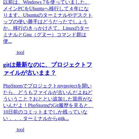
以前は、Windows 7を使っていました。
メインPCをUbuntuへ移行して４年にな
ります。Ubuntuのターミナルやデスクト
ップの使い勝手はどうだったでしょう
か。移行のきっかけさて、Linuxのター
ミナルとGnu（グヌー）コマンド群は
便...
tool
gitは最新なのに、プロジェクトフ
ァイルが古いまま？
PhpStormでプロジェクトmyprojectを開い
たら、どうもファイルが古いんだよねど
ういうこと？おととい追加した箇所がな
いんだよ！PhpStormのGit履歴を見ると、
10日前のコミットまでしか残っていな
い．．．ターミナルからgitk...
tool