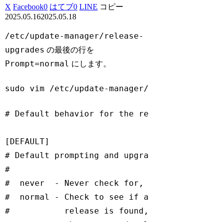
X
Facebook
0
はてブ
0
LINE
コピー
2025.05.16
2025.05.18
/etc/update-manager/release-
upgrades
の最後の行を
Prompt=normal
にします。
sudo vim /etc/update-manager/release-upgrad
# Default behavior for the release upgrader.
[DEFAULT]

# Default prompting and upgrade behavior, va
#

#  never  - Never check for, or allow upgrad
#  normal - Check to see if a new release is
#           release is found, the release up