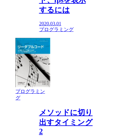
ト、fpsを表示
するには
2020.03.01
プログラミング
プログラミン
グ
メソッドに切り
出すタイミング
2