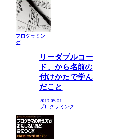
プログラミン
グ
リーダブルコー
ド、から名前の
付けかたで学ん
だこと
2019.05.01
プログラミング