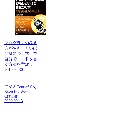
プログラマの考え
方がおもしろいほ
ど身につく本、で
自分でコードを書
く方法を学ぼう
2019.04.30
[Go] A Tour of Go,
Exercise: Web
Crawler
2020.09.13