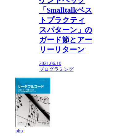
ケントベック
「Smalltalkベス
トプラクティ
スパターン」の
ガード節とアー
リーリターン
2021.06.10
プログラミング
php