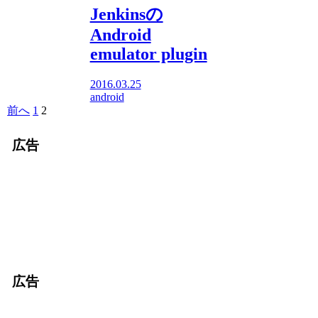
Jenkinsの
Android
emulator plugin
2016.03.25
android
前へ
1
2
広告
広告