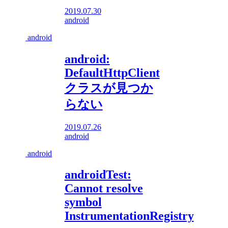
2019.07.30
android
android
android:
DefaultHttpClient
クラスが見つか
らない
2019.07.26
android
android
androidTest:
Cannot resolve
symbol
InstrumentationRegistry