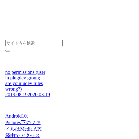
no permissions (user
in plugdev group;
are your udev rules
wrong?)
2019.08.19
2020.03.19
Android10、
Pictures下のファ
イルはMedia API
経由でアクセス