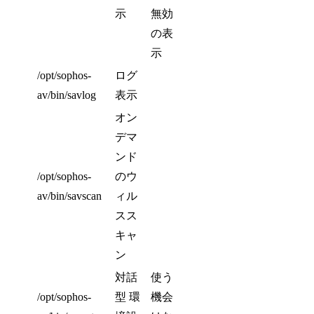
示
無効
の表
示
/opt/sophos-
ログ
av/bin/savlog
表示
オン
デマ
ンド
/opt/sophos-
のウ
av/bin/savscan
ィル
スス
キャ
ン
対話
使う
/opt/sophos-
型 環
機会