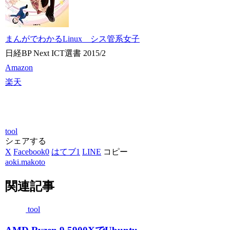
まんがでわかるLinux シス管系女子
日経BP Next ICT選書 2015/2
Amazon
楽天
tool
シェアする
X
Facebook
0
はてブ
1
LINE
コピー
aoki.makoto
関連記事
tool