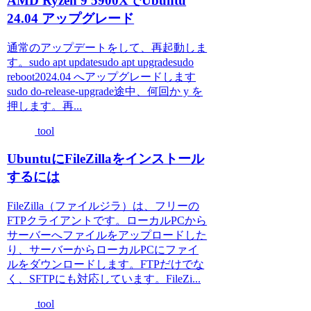
AMD Ryzen 9 5900XでUbuntu
24.04 アップグレード
通常のアップデートをして、再起動しま
す。sudo apt updatesudo apt upgradesudo
reboot2024.04 へアップグレードします
sudo do-release-upgrade途中、何回か y を
押します。再...
tool
UbuntuにFileZillaをインストール
するには
FileZilla（ファイルジラ）は、フリーの
FTPクライアントです。ローカルPCから
サーバーへファイルをアップロードした
り、サーバーからローカルPCにファイ
ルをダウンロードします。FTPだけでな
く、SFTPにも対応しています。FileZi...
tool