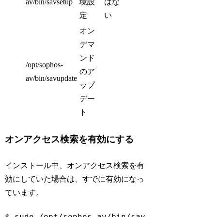
av/bin/savsetup
境設
はな
定
い
オン
デマ
ンド
/opt/sophos-
のア
av/bin/savupdate
ップ
デー
ト
オンアクセス検索を有効にする
インストール中、オンアクセス検索を有
効にしていた場合は、すでに有効になっ
ています。
$ sudo /opt/sophos-av/bin/savdctl 
enable