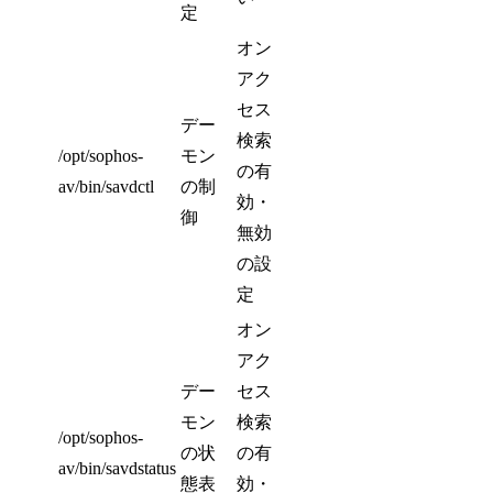
定
オン
アク
セス
デー
検索
/opt/sophos-
モン
の有
av/bin/savdctl
の制
効・
御
無効
の設
定
オン
アク
デー
セス
モン
検索
/opt/sophos-
の状
の有
av/bin/savdstatus
態表
効・