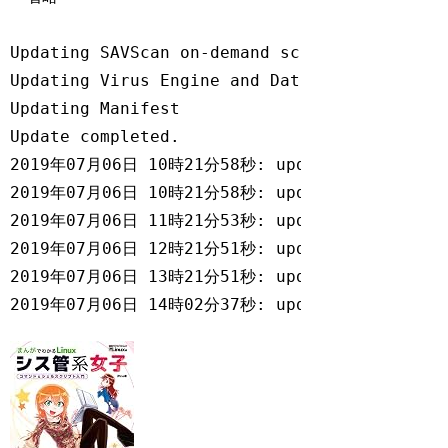
Updating SAVScan on-demand scanner

Updating Virus Engine and Data

Updating Manifest

Update completed.

2019年07月06日 10時21分58秒: update.update
2019年07月06日 10時21分58秒: update.updated 
2019年07月06日 11時21分53秒: update.check   
2019年07月06日 12時21分51秒: update.check   
2019年07月06日 13時21分51秒: update.check   
Code language:
Bash
(
bash
)