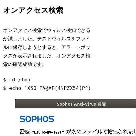
Code language:
Bash
(
bash
)
オンアクセス検索
オンアクセス検索でウィルス検知できる
か試しました。テストウィルスをファイ
ルに保存しようとすると、アラートボッ
クスが表示されました。オンアクセス検
索の確認成功です。
$ 
cd
 /tmp

$ 
echo
'X5O!P%@AP[4\PZX54(P^)7CC)7}$EICAR-S
Code language:
Bash
(
bash
)